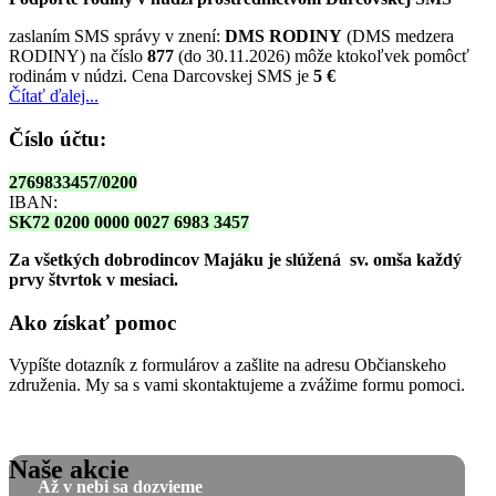
zaslaním SMS správy v znení:
DMS RODINY
(DMS medzera
RODINY) na číslo
877
(do 30.11.2026) môže ktokoľvek pomôcť
rodinám v núdzi. Cena Darcovskej SMS je
5 €
Čítať ďalej...
Číslo účtu:
2769833457/0200
IBAN:
SK72 0200 0000 0027 6983 3457
Za všetkých dobrodincov Majáku je slúžená sv. omša
každý
prvy štvrtok v mesiaci.
Ako získať pomoc
Vypíšte dotazník z formulárov a zašlite na adresu Občianskeho
združenia. My sa s vami skontaktujeme a zvážime formu pomoci.
Naše akcie
Až v nebi sa dozvieme