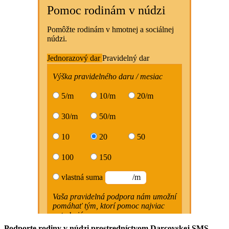
Podporte rodiny v núdzi prostredníctvom Darcovskej SMS