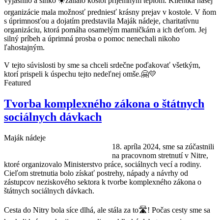
vyjasnilo a slnko ☀️zalialo kostol príjemným teplom. Klientka našej
organizácie mala možnosť predniesť krásny prejav v kostole. V ňom
s úprimnosťou a dojatím predstavila Maják nádeje, charitatívnu
organizáciu, ktorá pomáha osamelým mamičkám a ich deťom. Jej
silný príbeh a úprimná prosba o pomoc nenechali nikoho
ľahostajným.
V tejto súvislosti by sme sa chceli srdečne poďakovať všetkým,
ktorí prispeli k úspechu tejto nedeľnej omše.🤗💛
Featured
Tvorba komplexného zákona o štátnych
sociálnych dávkach
Maják nádeje
18. apríla 2024, sme sa zúčastnili
na pracovnom stretnutí v Nitre,
ktoré organizovalo Ministerstvo práce, sociálnych vecí a rodiny.
Cieľom stretnutia bolo získať postrehy, nápady a návrhy od
zástupcov neziskového sektora k tvorbe komplexného zákona o
štátnych sociálnych dávkach.
Cesta do Nitry bola síce dlhá, ale stála za to🛣️! Počas cesty sme sa