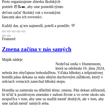
Preto organizujeme zbierku školských
potrieb 📒📝✒️, aby sme pomohli týmto
deťom začať školský rok s rovnakými
šancami ako ich rovesníci.
Každý dar, aj ten najmenší, poteší a pomôže. 💛
Featured
Zmena začína v nás samých
Maják nádeje
Nedeľná omša v Humennom,
ktorá sa odohrala 16. júna 2024,
nebola len obyčajnou bohoslužbou. Vďaka hlbokej a inšpiratívnej
homílii pána dekana sa stala silným duchovným zážitkom, ktorý v
srdciach veriacich zanechal hlbokú stopu.
Homília sa zamerala na dôležitú tému: zmenu. Pán dekan zdôraznil,
že kľúč k pozitívnym zmenám v našom živote a vo svete okolo nás
nespočíva v tom, aby sme sa snažili meniť druhých, ale v tom, aby
sme začali meniť samých seba.