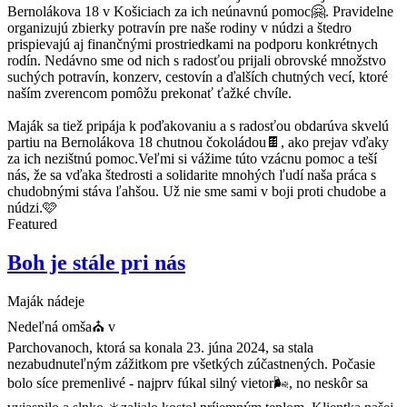
Bernolákova 18 v Košiciach za ich neúnavnú pomoc🤗. Pravidelne
organizujú zbierky potravín pre naše rodiny v núdzi a štedro
prispievajú aj finančnými prostriedkami na podporu konkrétnych
rodín. Nedávno sme od nich s radosťou prijali obrovské množstvo
suchých potravín, konzerv, cestovín a ďalších chutných vecí, ktoré
naším zverencom pomôžu prekonať ťažké chvíle.
Maják sa tiež pripája k poďakovaniu a s radosťou obdarúva skvelú
partiu na Bernolákova 18 chutnou čokoládou🍫, ako prejav vďaky
za ich nezištnú pomoc.Veľmi si vážime túto vzácnu pomoc a teší
nás, že sa vďaka štedrosti a solidarite mnohých ľudí naša práca s
chudobnými stáva ľahšou. Už nie sme sami v boji proti chudobe a
núdzi.🩷
Featured
Boh je stále pri nás
Maják nádeje
Nedeľná omša⛪ v
Parchovanoch, ktorá sa konala 23. júna 2024, sa stala
nezabudnuteľným zážitkom pre všetkých zúčastnených. Počasie
bolo síce premenlivé - najprv fúkal silný vietor🌬️, no neskôr sa