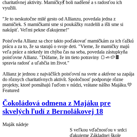
charitatívnej aktivity. Mamičky💃 boli nadšené a s radosťou ich
využili.
"Je to neskutočne milé gesto od Allianzu, povedala jedna z
mamičiek. S mamičkami sme si poukážky rozdelili a išli sme si
nakúpiť. Veľmi pekne ďakujeme!"
Poisťovňa Allianz sa chce takto poďakovať mamičkám za ich ťažkú
prácu a za to, že sa starajú o svoje deti. "Vieme, že mamičky majú
veľa práce a niekedy im chýba čas na seba, povedala zástupkyňa
poisťovne Allianz. "Dúfame, že im tieto potraviny 🍞🧈🥔🍫
spravia radosť a uľahčia im život."
Allianz je jednou z najväčších poisťovní na svete a aktívne sa zapája
do rôznych charitatívnych aktivít. Spoločnosť podporuje rôzne
projekty, ktoré pomáhajú ľuďom v núdzi, vrátane nášho Majáku.💛
Featured
Čokoládová odmena z Majáku pre
skvelých ľudí z Bernolákovej 18
Maják nádeje
S veľkou vďačnosťou v srdci
ďakujeme Základnej škole