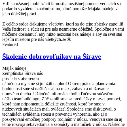
Vďaka úžasnej mobilizácii farnosti a nezištnej pomoci veriacich sa
podarilo vyzbierať značnú sumu, ktorá pomôže Majáku nádeje v
jeho dôležitej práci.
Z celého srdca ďakujeme všetkým, ktorí sa do tejto zbierky zapojili!
Vaša štedrosť a súcit sú pre nás nesmierne dôležité. Spoločne s vami
môžeme dosiahnuť, aby nikto nezostal bez nádeje a aby sa svet stal
lepším miestom pre nás všetkých.🙏🤗
Featured
Školenie dobrovoľníkov na Šírave
Maják nádeje
Zemplínska Šírava nás
privítala s otvorenou
náručou a my sme si ju užili naplno! Okrem práce a plánovania
budúcnosti sme si našli čas aj na relax, zábavu a utužovanie
tímového ducha. Užitočné informácie boli kľúčovou súčasťou
nášho teambuildingu. Zúčastnili sme sa prednášky o prvej pomoci,
ktorá nám pripomenula dôležité zručnosti, ktoré by sme v
núdzových situáciách mali ovládať. Spoločne sme diskutovali o
technikách zvládania stresu a prevencii vyhorenia, ako aj o
poskytovaní emočnej podpory rodinám v núdzi. Venovali sme sa aj
téme rozvoja sebavedomia a sebaúcty u mamičiek v núdzi. Následne