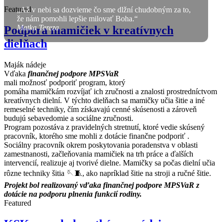
Featured
„Až v nebi sa dozvieme čo sme dlžní chudobným za to,
že nám pomohli lepšie milovať Boha.“
Matka Tereza
Podpora mamičiek v kreatívnych
dielňach
Maják nádeje
Vďaka
finančnej podpore MPSVaR
mali možnosť podporiť program, ktorý
pomáha mamičkám rozvíjať ich zručnosti a znalosti prostredníctvom
kreatívnych dielní. V týchto dielňach sa mamičky učia šitie a iné
remeselné techniky, čím získavajú cenné skúsenosti a zároveň
budujú sebavedomie a sociálne zručnosti.
Program pozostáva z pravidelných stretnutí, ktoré vedie skúsený
pracovník, ktorého sme mohli z dotácie finančne podporiť .
Sociálny pracovník okrem poskytovania poradenstva v oblasti
zamestnanosti, začleňovania mamičiek na trh práce a ďalších
intervencií, realizuje aj tvorivé dielne. Mamičky sa počas dielní učia
rôzne techniky šitia 🪡🧵, ako napríklad šitie na stroji a ručné šitie.
Projekt bol realizovaný vďaka finančnej podpore MPSVaR z
dotácie na podporu plnenia funkcií rodiny.
Featured