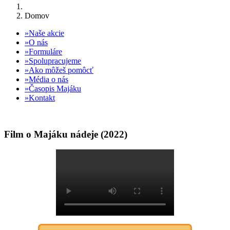
Domov
Naše akcie
O nás
Formuláre
Spolupracujeme
Ako môžeš pomôcť
Média o nás
Časopis Majáku
Kontakt
Film o Majáku nádeje (2022)