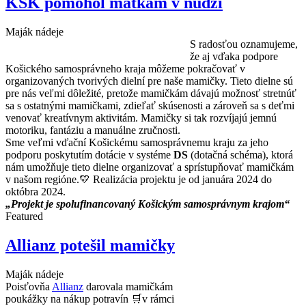
KSK pomohol matkám v núdzi
Maják nádeje
S radosťou oznamujeme,
že aj vďaka podpore
Košického samosprávneho kraja môžeme pokračovať v
organizovaných tvorivých dielní pre naše mamičky. Tieto dielne sú
pre nás veľmi dôležité, pretože mamičkám dávajú možnosť stretnúť
sa s ostatnými mamičkami, zdieľať skúsenosti a zároveň sa s deťmi
venovať kreatívnym aktivitám. Mamičky si tak rozvíjajú jemnú
motoriku, fantáziu a manuálne zručnosti.
Sme veľmi vďační Košickému samosprávnemu kraju za jeho
podporu poskytutím dotácie v systéme
DS
(dotačná schéma), ktorá
nám umožňuje tieto dielne organizovať a sprístupňovať mamičkám
v našom regióne.💛 Realizácia projektu je od januára 2024 do
októbra 2024.
„Projekt je spolufinancovaný Košickým samosprávnym krajom“
Featured
Allianz potešil mamičky
Maják nádeje
Poisťovňa
Allianz
darovala mamičkám
poukážky na nákup potravín 🛒v rámci