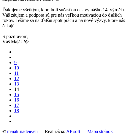
Ďakujeme všetkým, ktorí boli súčasťou oslavy nášho 14. výročia.
Váš záujem a podpora sú pre nás veľkou motiváciou do ďalších
rokov. Tešíme sa na ďalšiu spoluprácu a na nové výzvy, ktoré nás
čakajú.
S pozdravom,
Váš Maják 🩵
9
10
11
12
13
14
15
16
17
18
©
majak-nadeje.eu
Realizácia:
AP soft
Mapa stránok