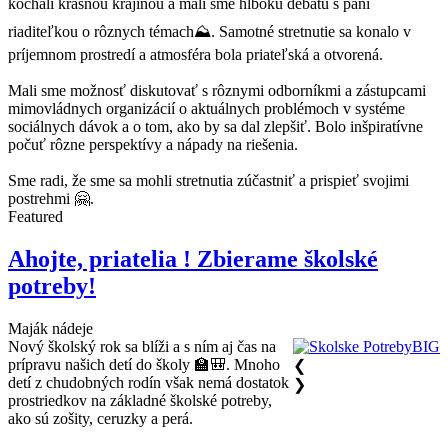
kochali krásnou krajinou a mali sme hlbokú debatu s pani
riaditeľkou o rôznych témach⛰️. Samotné stretnutie sa konalo v
príjemnom prostredí a atmosféra bola priateľská a otvorená.
Mali sme možnosť diskutovať s rôznymi odborníkmi a zástupcami
mimovládnych organizácií o aktuálnych problémoch v systéme
sociálnych dávok a o tom, ako by sa dal zlepšiť. Bolo inšpiratívne
počuť rôzne perspektívy a nápady na riešenia.
Sme radi, že sme sa mohli stretnutia zúčastniť a prispieť svojimi
postrehmi 🤗.
Featured
Ahojte, priatelia ! Zbierame školské
potreby!
Maják nádeje
Nový školský rok sa blíži a s ním aj čas na
prípravu našich detí do školy 🏫🎒. Mnoho
❮
detí z chudobných rodín však nemá dostatok
❯
prostriedkov na základné školské potreby,
ako sú zošity, ceruzky a perá.