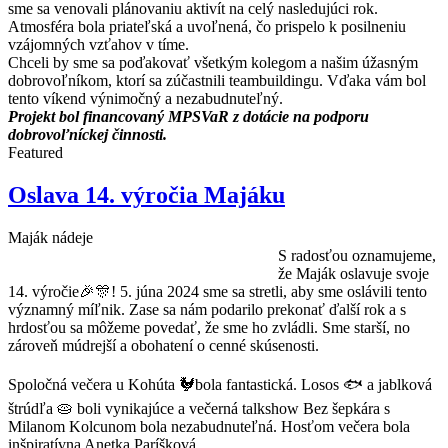
sme sa venovali plánovaniu aktivít na celý nasledujúci rok.
Atmosféra bola priateľská a uvoľnená, čo prispelo k posilneniu
vzájomných vzťahov v tíme.
Chceli by sme sa poďakovať všetkým kolegom a našim úžasným
dobrovoľníkom, ktorí sa zúčastnili teambuildingu. Vďaka vám bol
tento víkend výnimočný a nezabudnuteľný.
Projekt bol financovaný MPSVaR z dotácie na podporu
dobrovoľníckej činnosti.
Featured
Oslava 14. výročia Majáku
Maják nádeje
S radosťou oznamujeme,
že Maják oslavuje svoje
14. výročie🎉🎊! 5. júna 2024 sme sa stretli, aby sme oslávili tento
významný míľnik. Zase sa nám podarilo prekonať ďalší rok a s
hrdosťou sa môžeme povedať, že sme ho zvládli. Sme starší, no
zároveň múdrejší a obohatení o cenné skúsenosti.
Spoločná večera u Kohúta 🐓bola fantastická. Losos 🐟 a jablková
štrúdľa 🥧 boli vynikajúce a večerná talkshow Bez šepkára s
Milanom Kolcunom bola nezabudnuteľná. Hosťom večera bola
inšpiratívna Anetka Paríšková.