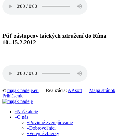
Púť zástupcov laických združení do Ríma
10.-15.2.2012
©
majak-nadeje.eu
Realizácia:
AP soft
Mapa stránok
Prihlásenie
Naše akcie
O nás
Povinné zverejňovanie
Dobrovoľníci
Verejné zbierky