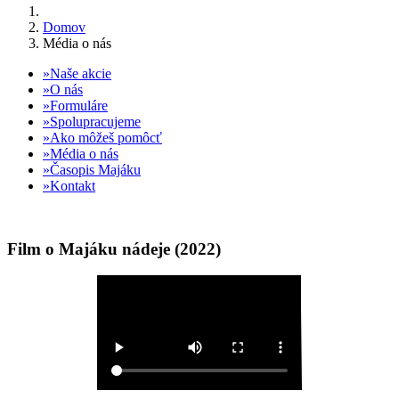
Domov
Média o nás
Naše akcie
O nás
Formuláre
Spolupracujeme
Ako môžeš pomôcť
Média o nás
Časopis Majáku
Kontakt
Film o Majáku nádeje (2022)