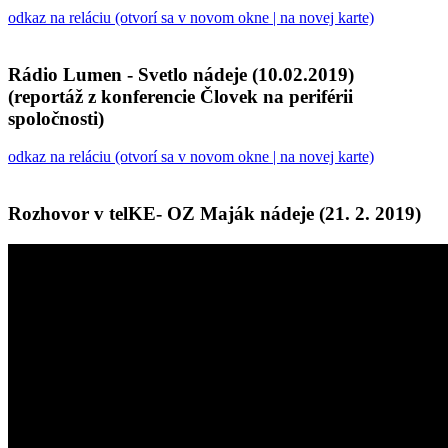
odkaz na reláciu (otvorí sa v novom okne | na novej karte)
Rádio Lumen - Svetlo nádeje (10.02.2019)
(reportáž z konferencie Človek na periférii
spoločnosti)
odkaz na reláciu (otvorí sa v novom okne | na novej karte)
Rozhovor v telKE- OZ Maják nádeje (21. 2. 2019)