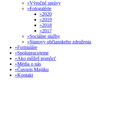
Výročné správy
Fotogalérie
2020
2019
2018
2017
Sociálne služby
Stanovy občianskeho združenia
Formuláre
Spolupracujeme
Ako môžeš pomôcť
Média o nás
Časopis Majáku
Kontakt