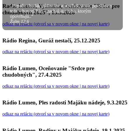
Radio Lumen, Vyznania, Oceňovanie "Srdce pre
„Pretože chudák núdzu trie a úbožiak stoná, povstanem
teda – hovorí Pán – zachránim toho, ktorým
chudobných 2025", 15.5.2026
opovrhujú..“
Žalm 12,6
odkaz na reláciu (otvorí sa v novom okne | na novej karte)
Rádio Regina, Guráž nestačí, 25.12.2025
odkaz na reláciu (otvorí sa v novom okne | na novej karte)
Rádio Lumen, Oceňovanie "Srdce pre
chudobných", 27.4.2025
odkaz na reláciu (otvorí sa v novom okne | na novej karte)
Rádio Lumen, Ples radosti Majáku nádeje, 9.3.2025
odkaz na reláciu (otvorí sa v novom okne | na novej karte)
Rádio Lumen, Rodiny v Majáku nádeje, 19.1.2025