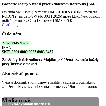
Podporte rodiny v núdzi prostredníctvom Darcovskej SMS
zaslaním SMS správy v znení:
DMS RODINY
(DMS medzera
RODINY) na číslo
877
(do 30.11.2026) môže ktokoľvek pomôcť
rodinám v núdzi. Cena Darcovskej SMS je
5 €
Čítať ďalej...
Číslo účtu:
2769833457/0200
IBAN:
SK72 0200 0000 0027 6983 3457
Za všetkých dobrodincov Majáku je slúžená sv. omša
každý
prvy štvrtok v mesiaci.
Ako získať pomoc
Vypíšte dotazník z formulárov a zašlite na adresu Občianskeho
združenia. My sa s vami skontaktujeme a zvážime formu pomoci.
Média o nás
Pretože chudák núdzu trie