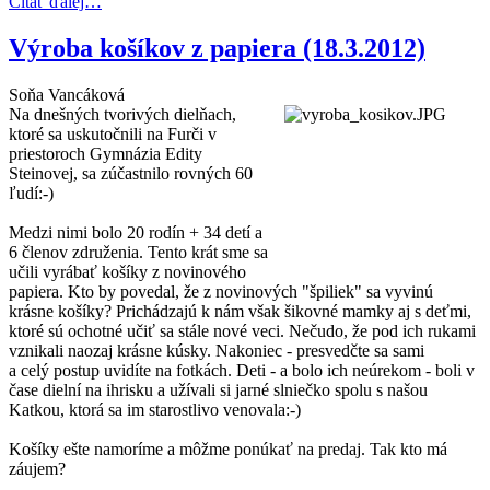
Čítať ďalej…
Výroba košíkov z papiera (18.3.2012)
Soňa Vancáková
Na dnešných tvorivých dielňach,
ktoré sa uskutočnili na Furči v
priestoroch Gymnázia Edity
Steinovej, sa zúčastnilo rovných 60
ľudí:-)
Medzi nimi bolo 20 rodín + 34 detí a
6 členov združenia. Tento krát sme sa
učili vyrábať košíky z novinového
papiera. Kto by povedal, že z novinových "špiliek" sa vyvinú
krásne košíky? Prichádzajú k nám však šikovné mamky aj s deťmi,
ktoré sú ochotné učiť sa stále nové veci. Nečudo, že pod ich rukami
vznikali naozaj krásne kúsky. Nakoniec - presvedčte sa sami
a celý postup uvidíte na fotkách. Deti - a bolo ich neúrekom - boli v
čase dielní na ihrisku a užívali si jarné slniečko spolu s našou
Katkou, ktorá sa im starostlivo venovala:-)
Košíky ešte namoríme a môžme ponúkať na predaj. Tak kto má
záujem?