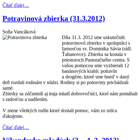
Čítať ďalej…
Potravinová zbierka (31.3.2012)
Soňa Vancáková
Dňa 31.3. 2012 sme uskutočnili
potravinovú zbierku v spolupráci s
farnosťou sv. Dominika Sávia (sídl.
Ťahanovce). Zbierka sa konala v
priestoroch Pastoračného centra. S
vašou pomocou sme vyzbierali 12
banánových krabíc potravín
a drogérie, ktoré sme hneď v daný
deň rozdali rodinám v núdzi. Rodiny si po potraviny prichádzali
samé.
Zbierky sa zúčastnili aj traja mladí dobrovoľníci, ktorí nám pomáhali
s radosťou a nadšením.
V mene všetkých rodín ktoré dostali pomoc, vám zo srdca
ďakujeme.
Čítať ďalej…