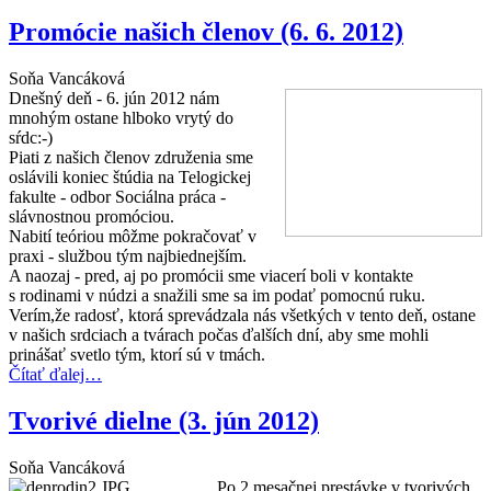
Promócie našich členov (6. 6. 2012)
Soňa Vancáková
Dnešný deň - 6. jún 2012 nám
mnohým ostane hlboko vrytý do
sŕdc:-)
Piati z našich členov združenia sme
oslávili koniec štúdia na Telogickej
fakulte - odbor Sociálna práca -
slávnostnou promóciou.
Nabití teóriou môžme pokračovať v
praxi - službou tým najbiednejším.
A naozaj - pred, aj po promócii sme viacerí boli v kontakte
s rodinami v núdzi a snažili sme sa im podať pomocnú ruku.
Verím,že radosť, ktorá sprevádzala nás všetkých v tento deň, ostane
v našich srdciach a tvárach počas ďalších dní, aby sme mohli
prinášať svetlo tým, ktorí sú v tmách.
Čítať ďalej…
Tvorivé dielne (3. jún 2012)
Soňa Vancáková
Po 2 mesačnej prestávke v tvorivých