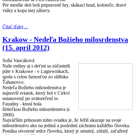
Pre menšie deti boli pripravené hry, skákací hrad, kolotoče, dravé
vtáky a kopa inej zábavy.
Čítať ďalej…
Krakow - Nedeľa Božieho milosrdenstva
(15. apríl 2012)
Soňa Vancáková
Naše rodiny aj s deťmi sa zúčastnili
púte v Krakowe - v Lagiewnikach,
spolu s celou farnosťou zo sídliska
Ťahanovce.
Nedeľa Božieho milosrdenstva je
najnovší sviatok, ktorý bol v Cirkvi
ustanovený po svätorečení sv.
Faustíny - ktorá bola
šíriteľkou Božieho milosrdenstva (r.
2000).
Najväčším prínosom tohto sviatku je, že Ježiš ukazuje na svoje
milosrdenstvo ako na jedinú a poslednú záchranu každého človeka.
Ponúka otvorené srdce človeku, ktorý je smutný, zúfalý, zaťažený