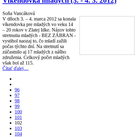
Víkendovka mladých (3. - 4. 3. 2012)
Soňa Vancáková
V dňoch 3. – 4. marca 2012 sa konala
víkendovka pre mladých vo veku 14
– 20 rokov v Zlatej Idke. Názov tohto
stretnutia mladých - BEZ ZÁBRAN -
vystihol naozaj to, čo mladí zažili
počas týchto dní. Na stretnutí sa
zúčastnilo aj 17 mladých z nášho
združenia. Celkový počet mladých
však bol až 115.
Čítať ďalej…
96
97
98
99
100
101
102
103
104