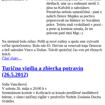
dielňach, sme sa s rodinami stretli 3.
júna na Kalvárii u saleziánov.
Prestávka nebola samoúčelná - piati z
našich členov Majáku sa poctivo
pripravovali na štátnice zo Sociálnej
práce. Teóriu mali vyskúšanú v praxi -
a preto aj komisia uznala, že im
právom patrí titul Mgr.:-)
Na stretnutí bolo rušno. Prišli aj nové rodiny a spolu sme vytvorili
veľké spoločenstvo. Bolo nás 65. Deťom sa venovali traja členovia
a tiež saleziáni Vinco a Dušan. Trávili spoločný čas von pri rôznych
hrách.
Čítať ďalej…
Turična vigília a zbierka potravín
(26.5.2012)
Soňa Vancáková
V sobotu 26. mája o 20:00 h v
Seminárnom kostole v Košiciach sa konalo predlžené modlitbové
bdenie, v rámci turíčnej vigílie v predvečer Nedele Zoslania Ducha
Svätého.