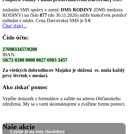
zaslaním SMS správy v znení:
DMS RODINY
(DMS medzera
RODINY) na číslo
877
(do 30.11.2026) môže ktokoľvek pomôcť
rodinám v núdzi. Cena Darcovskej SMS je
5 €
Čítať ďalej...
Číslo účtu:
2769833457/0200
IBAN:
SK72 0200 0000 0027 6983 3457
Za všetkých dobrodincov Majáku je slúžená sv. omša
každý
prvy štvrtok v mesiaci.
Ako získať pomoc
Vypíšte dotazník z formulárov a zašlite na adresu Občianskeho
združenia. My sa s vami skontaktujeme a zvážime formu pomoci.
Naše akcie
Lepšie je na tom chudobný