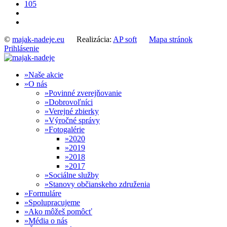
105
©
majak-nadeje.eu
Realizácia:
AP soft
Mapa stránok
Prihlásenie
Naše akcie
O nás
Povinné zverejňovanie
Dobrovoľníci
Verejné zbierky
Výročné správy
Fotogalérie
2020
2019
2018
2017
Sociálne služby
Stanovy občianskeho združenia
Formuláre
Spolupracujeme
Ako môžeš pomôcť
Média o nás