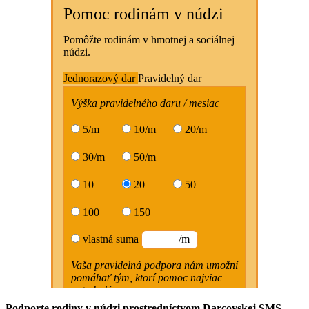
Podporte rodiny v núdzi prostredníctvom Darcovskej SMS