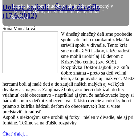
Doktor Jajbolí - Štátne divadlo
„Lepšie je na tom chudobný, ak je zdravý a mocný v
sile, ako nevládny a neduhom bičovaný boháč.“
(17.6.2012)
Sir 30,14
Soňa Vancáková
V dnešný slnečný deň sme poobedie
spolu s deťmi a mamkami z Majáku
strávili spolu v divadle. Tento krát
sme mali až 50 lístkov, takže radosť
sme mohli urobiť aj 10 deťom z
Krízového centra (tzv. SOS).
Rozprávka Doktor Jajbolí je z kníh
dobre známa - preto sa deti veľmi
tešili, ako ju uvidia aj "naživo". Medzi
hercami boli aj malé deti a tie zaujali našich malých aj veľkých
divákov asi najviac. Zaujímavé bolo, ako herci dokázali do hry
vtiahnuť celé obecenstvo - napríklad aj tým, že nafukovacie lopty si
hádzali spolu s deťmi z obecenstva. Takisto ovocie a cukríky herci
priamo z kufríka hádzali deťom do obecenstva:-) Isto si viete
predstaviť tú radosť.
Aspoň s niektorými sme urobili aj fotky - nielen v divadle, ale aj pri
fontáne. Tešíme sa na ďalšie rozpávky.
Čítať ďalej…