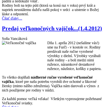
pádmi a nedokáže vstať.
Rodiny boli na tejto púti (ktorá sa koná raz v roku) prvý krát a
napriek neustálemu dažďu našli pokoj v srdci a uistenie o Božej
láske a odpustení.
Čítať ďalej…
Predaj veľkonočných vajíčok...(1.4.2012)
Soňa Vancáková
Dňa 1. apríla 2012 (nešalíme vás!)
sme na Furči - v kostole sv. Rodiny
predávali naše ručne vyrobené
výrobky z dielní. Výrobky vyrábali
naše rodiny - a boli medzi nimi
ružence, náramkové desiatkové
ružence, náušnice, košíky z papiera.
To všetko doplňali
nádherné ručne vyrobené veľkonočné
vajíčka
, ktoré pre našu potrebu vyrobili dve ochotné a šikovné
žienky (mimo nášho združenia). Vajíčka nám darovali a výnos z
nich použijeme pre rodiny v núdzi.
Za každú pomoc veľká vďaka! Všetkým vyprosujeme požehnané
Veľkonočné sviatky.