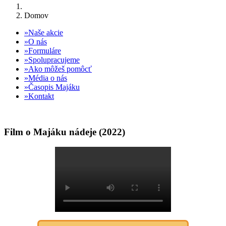
Domov
Naše akcie
O nás
Formuláre
Spolupracujeme
Ako môžeš pomôcť
Média o nás
Časopis Majáku
Kontakt
Film o Majáku nádeje (2022)