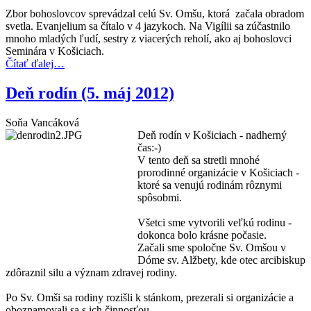
Zbor bohoslovcov sprevádzal celú Sv. Omšu, ktorá začala obradom
svetla. Evanjelium sa čítalo v 4 jazykoch. Na Vigílii sa zúčastnilo
mnoho mladých ľudí, sestry z viacerých reholí, ako aj bohoslovci
Seminára v Košiciach.
Čítať ďalej…
Deň rodín (5. máj 2012)
Soňa Vancáková
Deň rodín v Košiciach - nadherný
čas:-)
V tento deň sa stretli mnohé
prorodinné organizácie v Košiciach -
ktoré sa venujú rodinám rôznymi
spôsobmi.
Všetci sme vytvorili veľkú rodinu -
dokonca bolo krásne počasie.
Začali sme spoločne Sv. Omšou v
Dóme sv. Alžbety, kde otec arcibiskup
zdôraznil silu a význam zdravej rodiny.
Po Sv. Omši sa rodiny rozišli k stánkom, prezerali si organizácie a
oboznamovali sa s ich činnosťou.