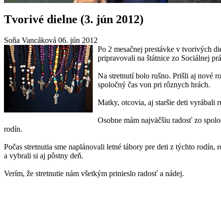
Tvorivé dielne (3. jún 2012)
Soňa Vancáková
06. jún 2012
Po 2 mesačnej prestávke v tvorivých die
pripravovali na štátnice zo Sociálnej pr
Na stretnutí bolo rušno. Prišli aj nové
spoločný čas von pri rôznych hrách.
Matky, otcovia, aj staršie deti vyrábali
Osobne mám najväčšiu radosť zo spoločne
rodín.
Počas stretnutia sme naplánovali letné tábory pre deti z týchto rodín
a vybrali si aj pôstny deň.
Verím, že stretnutie nám všetkým prinieslo radosť a nádej.