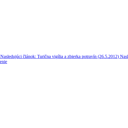
Nasledujúci článok: Turična vigília a zbierka potravín (26.5.2012)
Nasl
enie