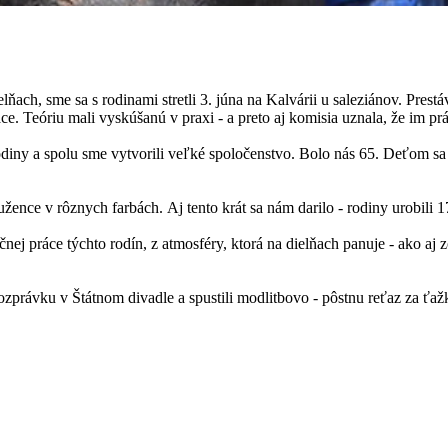
lňach, sme sa s rodinami stretli 3. júna na Kalvárii u saleziánov. Pres
áce. Teóriu mali vyskúšanú v praxi - a preto aj komisia uznala, že im prá
 rodiny a spolu sme vytvorili veľké spoločenstvo. Bolo nás 65. Deťom sa 
 ružence v rôznych farbách. Aj tento krát sa nám darilo - rodiny urobil
j práce týchto rodín, z atmosféry, ktorá na dielňach panuje - ako aj zo
, rozprávku v Štátnom divadle a spustili modlitbovo - pôstnu reťaz za ťa