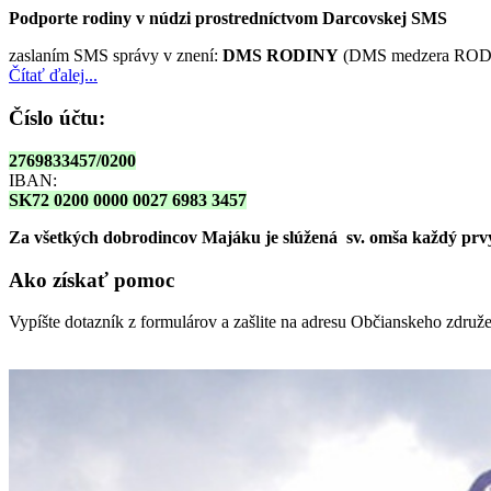
Podporte rodiny v núdzi prostredníctvom Darcovskej SMS
zaslaním SMS správy v znení:
DMS RODINY
(DMS medzera RODI
Čítať ďalej...
Číslo účtu:
2769833457/0200
IBAN:
SK72 0200 0000 0027 6983 3457
Za všetkých dobrodincov Majáku je slúžená sv. omša
každý prvy
Ako získať pomoc
Vypíšte dotazník z formulárov a zašlite na adresu Občianskeho zdru