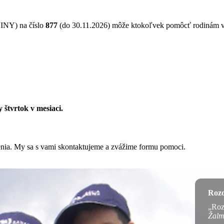
NY) na číslo
877
(do 30.11.2026) môže ktokoľvek pomôcť rodinám 
 štvrtok v mesiaci.
ženia. My sa s vami skontaktujeme a zvážime formu pomoci.
Rozd
„Roz
Žalm