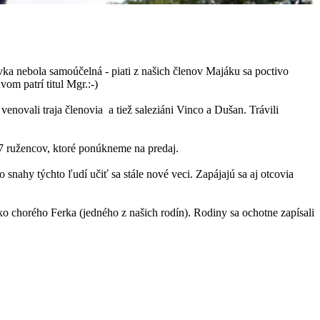
távka nebola samoúčelná - piati z našich členov Majáku sa poctivo
vom patrí titul Mgr.:-)
venovali traja členovia a tiež saleziáni Vinco a Dušan. Trávili
i 17 ružencov, ktoré ponúkneme na predaj.
 snahy týchto ľudí učiť sa stále nové veci. Zapájajú sa aj otcovia
žko chorého Ferka (jedného z našich rodín). Rodiny sa ochotne zapísali