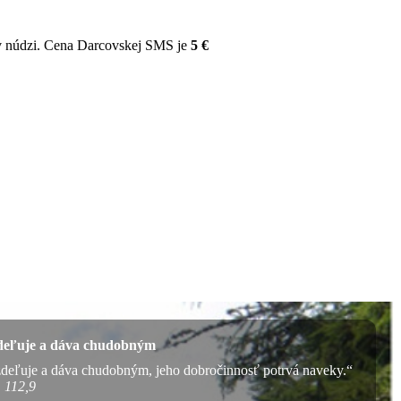
v núdzi. Cena Darcovskej SMS je
5 €
eľuje a dáva chudobným
deľuje a dáva chudobným, jeho dobročinnosť potrvá naveky.“
 112,9