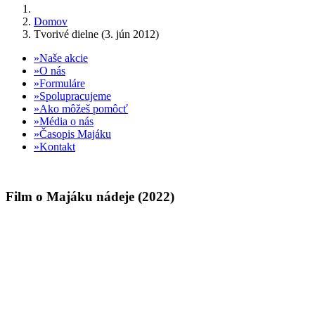
Domov
Tvorivé dielne (3. jún 2012)
Naše akcie
O nás
Formuláre
Spolupracujeme
Ako môžeš pomôcť
Média o nás
Časopis Majáku
Kontakt
Film o Majáku nádeje (2022)