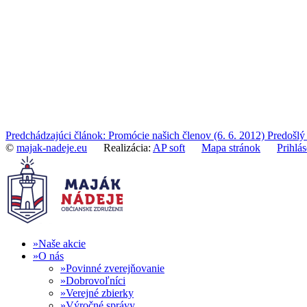
Predchádzajúci článok: Promócie našich členov (6. 6. 2012)
Predošlý
©
majak-nadeje.eu
Realizácia:
AP soft
Mapa stránok
Prihlás
Naše akcie
O nás
Povinné zverejňovanie
Dobrovoľníci
Verejné zbierky
Výročné správy