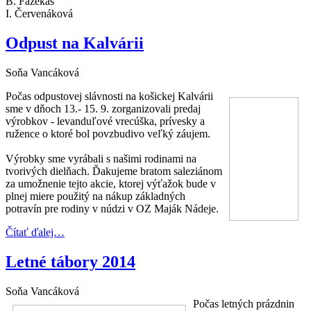
B. Fazekáš
I. Červenáková
Odpust na Kalvárii
Soňa Vancáková
Počas odpustovej slávnosti na košickej Kalvárii
sme v dňoch 13.- 15. 9. zorganizovali predaj
výrobkov - levanduľové vrecúška, prívesky a
ružence o ktoré bol povzbudivo veľký záujem.
Výrobky sme vyrábali s našimi rodinami na
tvorivých dielňach. Ďakujeme bratom saleziánom
za umožnenie tejto akcie, ktorej výťažok bude v
plnej miere použitý na nákup základných
potravín pre rodiny v núdzi v OZ Maják Nádeje.
Čítať ďalej…
Letné tábory 2014
Soňa Vancáková
Počas letných prázdnin