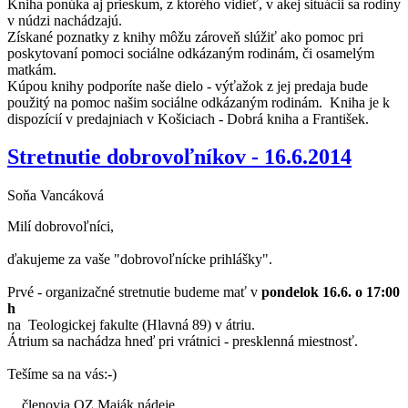
Kniha ponúka aj prieskum, z ktorého vidieť, v akej situácii sa rodiny
v núdzi nachádzajú.
Získané poznatky z knihy môžu zároveň slúžiť ako pomoc pri
poskytovaní pomoci sociálne odkázaným rodinám, či osamelým
matkám.
Kúpou knihy podporíte naše dielo - výťažok z jej predaja bude
použitý na pomoc našim sociálne odkázaným rodinám. Kniha je k
dispozícií v predajniach v Košiciach - Dobrá kniha a František.
Stretnutie dobrovoľníkov - 16.6.2014
Soňa Vancáková
Milí dobrovoľníci,
ďakujeme za vaše "dobrovoľnícke prihlášky".
Prvé - organizačné stretnutie budeme mať v
pondelok 16.6. o 17:00
h
na Teologickej fakulte (Hlavná 89) v átriu.
Átrium sa nachádza hneď pri vrátnici - presklenná miestnosť.
Tešíme sa na vás:-)
členovia OZ Maják nádeje