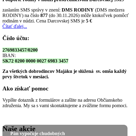
zaslaním SMS správy v znení:
DMS RODINY
(DMS medzera
RODINY) na číslo
877
(do 30.11.2026) môže ktokoľvek pomôcť
rodinám v núdzi. Cena Darcovskej SMS je
5 €
Čítať ďalej...
Číslo účtu:
2769833457/0200
IBAN:
SK72 0200 0000 0027 6983 3457
Za všetkých dobrodincov Majáku je slúžená sv. omša
každý
prvy štvrtok v mesiaci.
Ako získať pomoc
Vypíšte dotazník z formulárov a zašlite na adresu Občianskeho
združenia. My sa s vami skontaktujeme a zvážime formu pomoci.
Naše akcie
Pán vypočuje chudobných