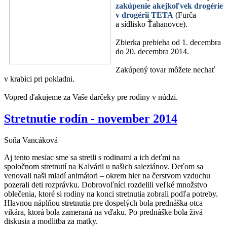
zakúpenie akejkoľvek drogérie
v drogérii TETA
(Furča
a sídlisko Ťahanovce).
Zbierka prebieha od 1. decembra
do 20. decembra 2014.
Zakúpený tovar môžete nechať
v krabici pri pokladni.
Vopred ďakujeme za Vaše darčeky pre rodiny v núdzi.
Stretnutie rodín - november 2014
Soňa Vancáková
Aj tento mesiac sme sa stretli s rodinami a ich deťmi na
spoločnom stretnutí na Kalvárii u našich saleziánov. Deťom sa
venovali naši mladí animátori – okrem hier na čerstvom vzduchu
pozerali deti rozprávku. Dobrovoľníci rozdelili veľké množstvo
oblečenia, ktoré si rodiny na konci stretnutia zobrali podľa potreby.
Hlavnou náplňou stretnutia pre dospelých bola prednáška otca
vikára, ktorá bola zameraná na vďaku. Po prednáške bola živá
diskusia a modlitba za matky.