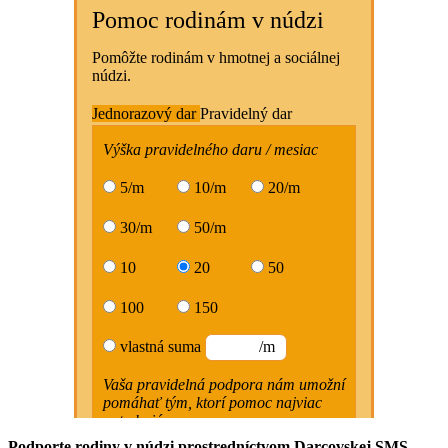
Podporte rodiny v núdzi prostredníctvom Darcovskej SMS