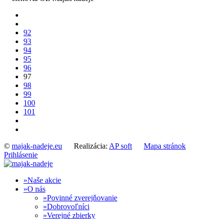
92
93
94
95
96
97
98
99
100
101
©
majak-nadeje.eu
Realizácia:
AP soft
Mapa stránok
Prihlásenie
Naše akcie
O nás
Povinné zverejňovanie
Dobrovoľníci
Verejné zbierky