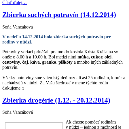
Čítať ďalej…
Zbierka suchých potravín (14.12.2014)
Soňa Vancáková
V nedeľu 14.12.2014 bola zbierka suchých potravín pre
rodiny v núdzi.
Potraviny veriaci prinášali priamo do kostola Krista Kráľa na sv.
omše o 8.00 h a 10.00 h. Bol medzi nimi
múka, cukor, olej,
cestoviny, čaj, káva, granko, piškóty
a mnoho iných základných
potravín.
Všetky potraviny sme v ten istý deň rozdali asi 25 rodinám, ktoré sa
nachádzajú v núdzi. Za Vašu štedrosť v mene týchto rodín
ďakujeme :)
Zbierka drogérie (1.12. - 20.12.2014)
Soňa Vancáková
Ak chcete pomôcť rodinám
v núdzi – jednou z možností je