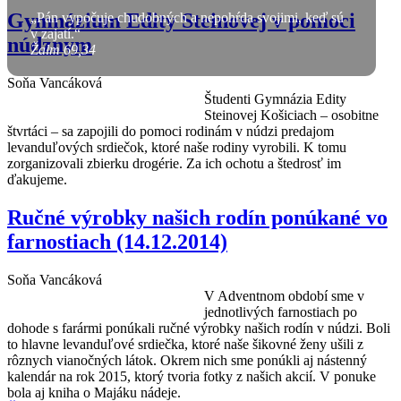
Gymnázium Edity Steinovej v pomoci
„Pán vypočuje chudobných a nepohŕda svojimi, keď sú
v zajatí.“
núdznym
Žalm 69,34
Soňa Vancáková
Študenti Gymnázia Edity
Steinovej Košiciach – osobitne
štvrtáci – sa zapojili do pomoci rodinám v núdzi predajom
levanduľových srdiečok, ktoré naše rodiny vyrobili. K tomu
zorganizovali zbierku drogérie. Za ich ochotu a štedrosť im
ďakujeme.
Ručné výrobky našich rodín ponúkané vo
farnostiach (14.12.2014)
Soňa Vancáková
V Adventnom období sme v
jednotlivých farnostiach po
dohode s farármi ponúkali ručné výrobky našich rodín v núdzi. Boli
to hlavne levanduľové srdiečka, ktoré naše šikovné ženy ušili z
rôznych vianočných látok. Okrem nich sme ponúkli aj nástenný
kalendár na rok 2015, ktorý tvoria fotky z našich akcií. V ponuke
bola aj kniha o Majáku nádeje.