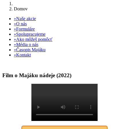
Domov
Naše akcie
O nás
Formuláre
Spolupracujeme
Ako môžeš pomôcť
Média o nás
Časopis Majáku
Kontakt
Film o Majáku nádeje (2022)