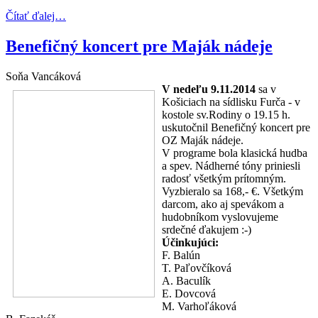
Čítať ďalej…
Benefičný koncert pre Maják nádeje
Soňa Vancáková
V nedeľu 9.11.2014
sa v
Košiciach na sídlisku Furča - v
kostole sv.Rodiny o 19.15 h.
uskutočnil Benefičný koncert pre
OZ Maják nádeje.
V programe bola klasická hudba
a spev. Nádherné tóny priniesli
radosť všetkým prítomným.
Vyzbieralo sa 168,- €. Všetkým
darcom, ako aj spevákom a
hudobníkom vyslovujeme
srdečné ďakujem :-)
Účinkujúci:
F. Balún
T. Paľovčíková
A. Baculík
E. Dovcová
M. Varhoľáková