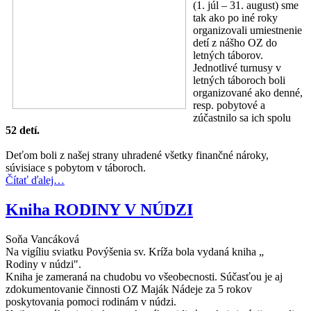
(1. júl – 31. august) sme
tak ako po iné roky
organizovali umiestnenie
detí z nášho OZ do
letných táborov.
Jednotlivé turnusy v
letných táboroch boli
organizované ako denné,
resp. pobytové a
zúčastnilo sa ich spolu
52 detí.
Deťom boli z našej strany uhradené všetky finančné nároky,
súvisiace s pobytom v táboroch.
Čítať ďalej…
Kniha RODINY V NÚDZI
Soňa Vancáková
Na vigíliu sviatku Povýšenia sv. Kríža bola vydaná kniha „
Rodiny v núdzi".
Kniha je zameraná na chudobu vo všeobecnosti. Súčasťou je aj
zdokumentovanie činnosti OZ Maják Nádeje za 5 rokov
poskytovania pomoci rodinám v núdzi.