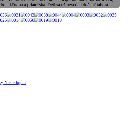
ola kľudná a priateľská. Deti sa už nevedeli dočkať tábora.
íky
Nasledujúci