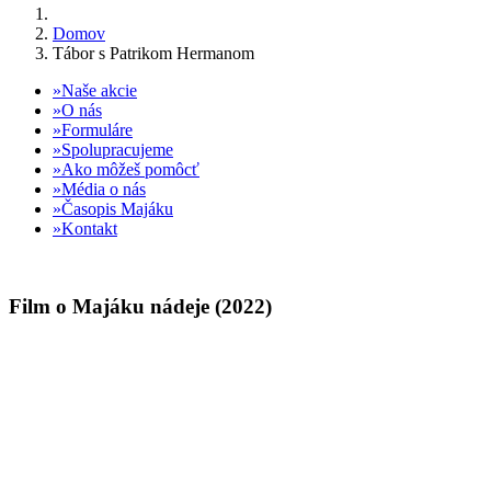
Domov
Tábor s Patrikom Hermanom
Naše akcie
O nás
Formuláre
Spolupracujeme
Ako môžeš pomôcť
Média o nás
Časopis Majáku
Kontakt
Film o Majáku nádeje (2022)