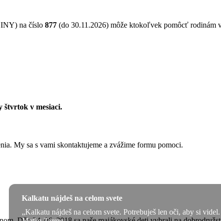
NY) na číslo
877
(do 30.11.2026) môže ktokoľvek pomôcť rodinám 
 štvrtok v mesiaci.
ženia. My sa s vami skontaktujeme a zvážime formu pomoci.
Kalkatu nájdeš na celom svete
„Kalkatu nájdeš na celom svete. Potrebuješ len oči, aby si videl.
m. Dňa 24. 06. 2018 sa naše majákovské deti vybrali na dobrodružstvo
Matka Tereza