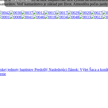
amarátov. Veď kamarátstvo je základ pre život. Atmosféra počas jazdy b
skej jednoty baptistov
Predošlý
Nasledujúci článok: Výlet Šaca a kon
enie