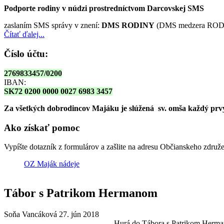
Podporte rodiny v núdzi prostredníctvom Darcovskej SMS
zaslaním SMS správy v znení:
DMS RODINY
(DMS medzera RODI
Čítať ďalej...
Číslo účtu:
2769833457/0200
IBAN:
SK72 0200 0000 0027 6983 3457
Za všetkých dobrodincov Majáku je slúžená sv. omša
každý prvy
Ako získať pomoc
Vypíšte dotazník z formulárov a zašlite na adresu Občianskeho zdru
OZ Maják nádeje
Tábor s Patrikom Hermanom
Soňa Vancáková
27. jún 2018
Hurá do Tábora s Patrikom Hermano