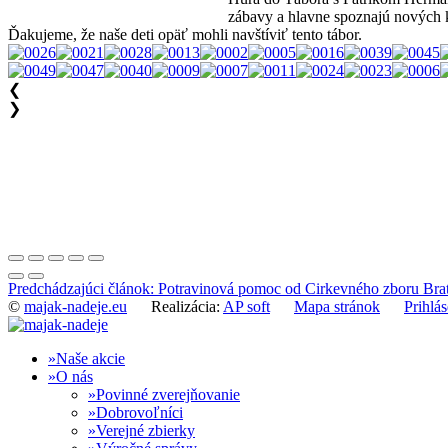
zábavy a hlavne spoznajú nových k
Ďakujeme, že naše deti opäť mohli navštíviť tento tábor.
❮
❯
Predchádzajúci článok: Potravinová pomoc od Cirkevného zboru Brat
©
majak-nadeje.eu
Realizácia:
AP soft
Mapa stránok
Prihlás
Naše akcie
O nás
Povinné zverejňovanie
Dobrovoľníci
Verejné zbierky