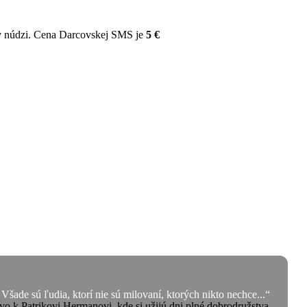
v núdzi. Cena Darcovskej SMS je
5 €
 Všade sú ľudia, ktorí nie sú milovaní, ktorých nikto nechce...“
 k Patrikovi Hermanovi, kde si užijú dni plné dobrodružstva,