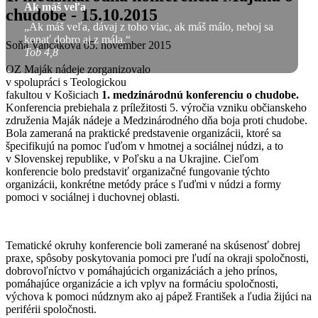
Ak máš veľa
chudobe - 15.10.2015
„Ak máš veľa, dávaj z toho viac, ak máš málo, neboj sa
konať dobro aj z mála.“
Soňa Vancáková
05. november 2015
Tob 4,8
OZ Maják nádeje zorganizovalo
v spolupráci s Teologickou
fakultou v Košiciach
1. medzinárodnú konferenciu o chudobe.
Konferencia prebiehala z príležitosti 5. výročia vzniku občianskeho
združenia Maják nádeje a Medzinárodného dňa boja proti chudobe.
Bola zameraná na praktické predstavenie organizácii, ktoré sa
špecifikujú na pomoc ľuďom v hmotnej a sociálnej núdzi, a to
v Slovenskej republike, v Poľsku a na Ukrajine. Cieľom
konferencie bolo predstaviť organizačné fungovanie týchto
organizácii, konkrétne metódy práce s ľuďmi v núdzi a formy
pomoci v sociálnej i duchovnej oblasti.
Tematické okruhy konferencie boli zamerané na skúsenosť dobrej
praxe, spôsoby poskytovania pomoci pre ľudí na okraji spoločnosti,
dobrovoľníctvo v pomáhajúcich organizáciách a jeho prínos,
pomáhajúce organizácie a ich vplyv na formáciu spoločnosti,
výchova k pomoci núdznym ako aj pápež František a ľudia žijúci na
periférii spoločnosti.