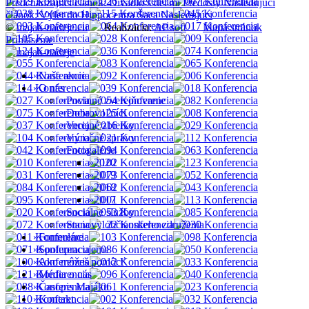
Predchádzajúci článok: Divadlo s deťmi
Predošlý
Nasledujúci
článok: Výlet do Hippocentra Šaca
Nasledujúci
©
majak-nadeje.eu
Realizácia:
AP soft
Mapa stránok
Prihlásenie
Naše akcie
O nás
Povinné zverejňovanie
Dobrovoľníci
Verejné zbierky
Výročné správy
Fotogalérie
2020
2019
2018
2017
Sociálne služby
Stanovy občianskeho združenia
Formuláre
Spolupracujeme
Ako môžeš pomôcť
Média o nás
Časopis Majáku
Kontakt