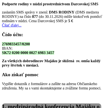
Podporte rodiny v núdzi prostredníctvom Darcovskej SMS
zaslaním SMS správy v znení:
DMS RODINY
(DMS medzera
RODINY) na číslo
877
(do 30.11.2026) môže ktokoľvek pomôcť
rodinám v núdzi. Cena Darcovskej SMS je
5 €
Čítať ďalej...
Číslo účtu:
2769833457/0200
IBAN:
SK72 0200 0000 0027 6983 3457
Za všetkých dobrodincov Majáku je slúžená sv. omša
každý
prvy štvrtok v mesiaci.
Ako získať pomoc
Vypíšte dotazník z formulárov a zašlite na adresu Občianskeho
združenia. My sa s vami skontaktujeme a zvážime formu pomoci.
1. medzinárodná konferencia Majáku o