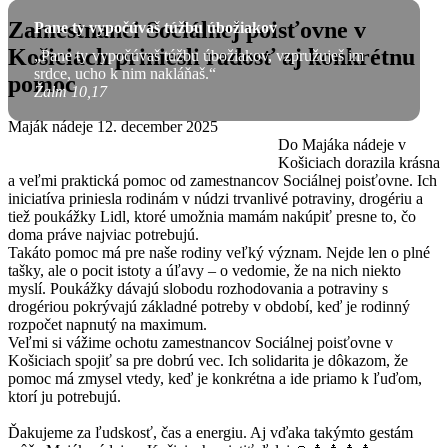
Zamestnanci Sociálnej poisťovne v
Pane ty vypočúvaš túžbu úbožiakov
Košiciach priniesli radosť aj konkrétnu
„Pane ty vypočúvaš túžbu úbožiakov, vzpružuješ im
srdce, ucho k nim nakláňaš.“
pomoc
Žalm 10,17
Maják nádeje
12. december 2025
Do Majáka nádeje v
Košiciach dorazila krásna
a veľmi praktická pomoc od zamestnancov Sociálnej poisťovne. Ich
iniciatíva priniesla rodinám v núdzi trvanlivé potraviny, drogériu a
tiež poukážky Lidl, ktoré umožnia mamám nakúpiť presne to, čo
doma práve najviac potrebujú.
Takáto pomoc má pre naše rodiny veľký význam. Nejde len o plné
tašky, ale o pocit istoty a úľavy – o vedomie, že na nich niekto
myslí. Poukážky dávajú slobodu rozhodovania a potraviny s
drogériou pokrývajú základné potreby v období, keď je rodinný
rozpočet napnutý na maximum.
Veľmi si vážime ochotu zamestnancov Sociálnej poisťovne v
Košiciach spojiť sa pre dobrú vec. Ich solidarita je dôkazom, že
pomoc má zmysel vtedy, keď je konkrétna a ide priamo k ľuďom,
ktorí ju potrebujú.
Ďakujeme za ľudskosť, čas a energiu. Aj vďaka takýmto gestám