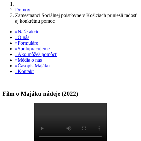
Domov
Zamestnanci Sociálnej poisťovne v Košiciach priniesli radosť
aj konkrétnu pomoc
Naše akcie
O nás
Formuláre
Spolupracujeme
Ako môžeš pomôcť
Média o nás
Časopis Majáku
Kontakt
Film o Majáku nádeje (2022)