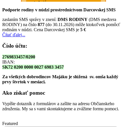
Podporte rodiny v núdzi prostredníctvom Darcovskej SMS
zaslaním SMS správy v znení:
DMS RODINY
(DMS medzera
RODINY) na číslo
877
(do 30.11.2026) môže ktokoľvek pomôcť
rodinám v núdzi. Cena Darcovskej SMS je
5 €
Čítať ďalej...
Číslo účtu:
2769833457/0200
IBAN:
SK72 0200 0000 0027 6983 3457
Za všetkých dobrodincov Majáku je slúžená sv. omša
každý
prvy štvrtok v mesiaci.
Ako získať pomoc
Vypíšte dotazník z formulárov a zašlite na adresu Občianskeho
združenia. My sa s vami skontaktujeme a zvážime formu pomoci.
Featured