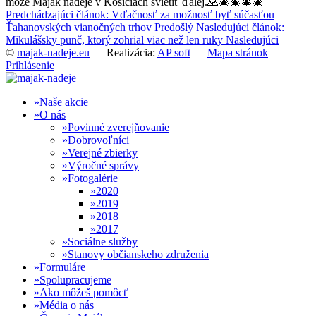
môže Maják nádeje v Košiciach svietiť ďalej.🙏🎄🎄🎄🎄
Predchádzajúci článok: Vďačnosť za možnosť byť súčasťou
Ťahanovských vianočných trhov
Predošlý
Nasledujúci článok:
Mikulášsky punč, ktorý zohrial viac než len ruky
Nasledujúci
©
majak-nadeje.eu
Realizácia:
AP soft
Mapa stránok
Prihlásenie
Naše akcie
O nás
Povinné zverejňovanie
Dobrovoľníci
Verejné zbierky
Výročné správy
Fotogalérie
2020
2019
2018
2017
Sociálne služby
Stanovy občianskeho združenia
Formuláre
Spolupracujeme
Ako môžeš pomôcť
Média o nás