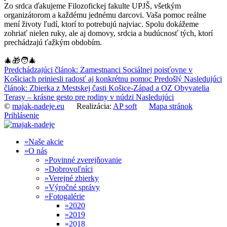
Zo srdca ďakujeme Filozofickej fakulte UPJŠ, všetkým
organizátorom a každému jednému darcovi. Vaša pomoc reálne
mení životy ľudí, ktorí to potrebujú najviac. Spolu dokážeme
zohriať nielen ruky, ale aj domovy, srdcia a budúcnosť tých, ktorí
prechádzajú ťažkým obdobím.
🎄🎁🧑‍🎄
Predchádzajúci článok: Zamestnanci Sociálnej poisťovne v
Košiciach priniesli radosť aj konkrétnu pomoc
Predošlý
Nasledujúci
článok: Zbierka z Mestskej časti Košice-Západ a OZ Obyvatelia
Terasy – krásne gesto pre rodiny v núdzi
Nasledujúci
©
majak-nadeje.eu
Realizácia:
AP soft
Mapa stránok
Prihlásenie
Naše akcie
O nás
Povinné zverejňovanie
Dobrovoľníci
Verejné zbierky
Výročné správy
Fotogalérie
2020
2019
2018