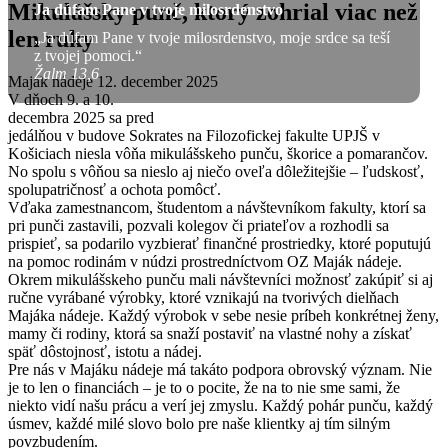
Mikulášsky punč, ktorý zohrial viac než
Ja dúfam Pane v tvoje milosrdenstvo
len ruky
„Ja dúfam Pane v tvoje milosrdenstvo, moje srdce sa teší
z tvojej pomoci.“
Žalm 13,6
Maják nádeje
12. december 2025
V dňoch 9. a 10.
decembra 2025 sa pred
jedálňou v budove Sokrates na Filozofickej fakulte UPJŠ v
Košiciach niesla vôňa mikulášskeho punču, škorice a pomarančov.
No spolu s vôňou sa nieslo aj niečo oveľa dôležitejšie – ľudskosť,
spolupatričnosť a ochota pomôcť.
Vďaka zamestnancom, študentom a návštevníkom fakulty, ktorí sa
pri punči zastavili, pozvali kolegov či priateľov a rozhodli sa
prispieť, sa podarilo vyzbierať finančné prostriedky, ktoré poputujú
na pomoc rodinám v núdzi prostredníctvom OZ Maják nádeje.
Okrem mikulášskeho punču mali návštevníci možnosť zakúpiť si aj
ručne vyrábané výrobky, ktoré vznikajú na tvorivých dielňach
Majáka nádeje. Každý výrobok v sebe nesie príbeh konkrétnej ženy,
mamy či rodiny, ktorá sa snaží postaviť na vlastné nohy a získať
späť dôstojnosť, istotu a nádej.
Pre nás v Majáku nádeje má takáto podpora obrovský význam. Nie
je to len o financiách – je to o pocite, že na to nie sme sami, že
niekto vidí našu prácu a verí jej zmyslu. Každý pohár punču, každý
úsmev, každé milé slovo bolo pre naše klientky aj tím silným
povzbudením.