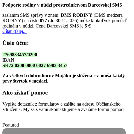
Podporte rodiny v núdzi prostredníctvom Darcovskej SMS
zaslaním SMS správy v znení:
DMS RODINY
(DMS medzera
RODINY) na číslo
877
(do 30.11.2026) môže ktokoľvek pomôcť
rodinám v núdzi. Cena Darcovskej SMS je
5 €
Čítať ďalej...
Číslo účtu:
2769833457/0200
IBAN:
SK72 0200 0000 0027 6983 3457
Za všetkých dobrodincov Majáku je slúžená sv. omša
každý
prvy štvrtok v mesiaci.
Ako získať pomoc
Vypíšte dotazník z formulárov a zašlite na adresu Občianskeho
združenia. My sa s vami skontaktujeme a zvážime formu pomoci.
Featured