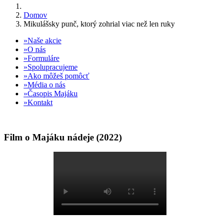
Domov
Mikulášsky punč, ktorý zohrial viac než len ruky
Naše akcie
O nás
Formuláre
Spolupracujeme
Ako môžeš pomôcť
Média o nás
Časopis Majáku
Kontakt
Film o Majáku nádeje (2022)