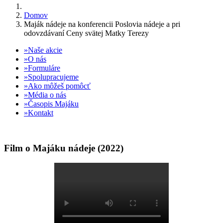
Domov
Maják nádeje na konferencii Poslovia nádeje a pri
odovzdávaní Ceny svätej Matky Terezy
Naše akcie
O nás
Formuláre
Spolupracujeme
Ako môžeš pomôcť
Média o nás
Časopis Majáku
Kontakt
Film o Majáku nádeje (2022)