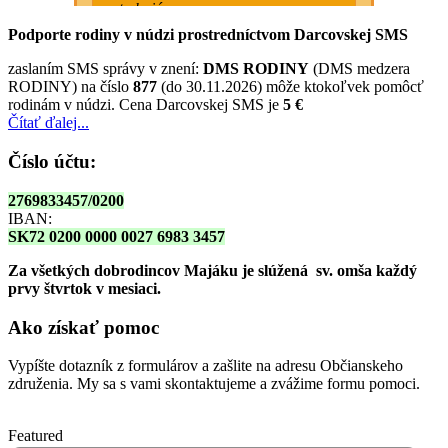
Podporte rodiny v núdzi prostredníctvom Darcovskej SMS
zaslaním SMS správy v znení:
DMS RODINY
(DMS medzera
RODINY) na číslo
877
(do 30.11.2026) môže ktokoľvek pomôcť
rodinám v núdzi. Cena Darcovskej SMS je
5 €
Čítať ďalej...
Číslo účtu:
2769833457/0200
IBAN:
SK72 0200 0000 0027 6983 3457
Za všetkých dobrodincov Majáku je slúžená sv. omša
každý
prvy štvrtok v mesiaci.
Ako získať pomoc
Vypíšte dotazník z formulárov a zašlite na adresu Občianskeho
združenia. My sa s vami skontaktujeme a zvážime formu pomoci.
Featured