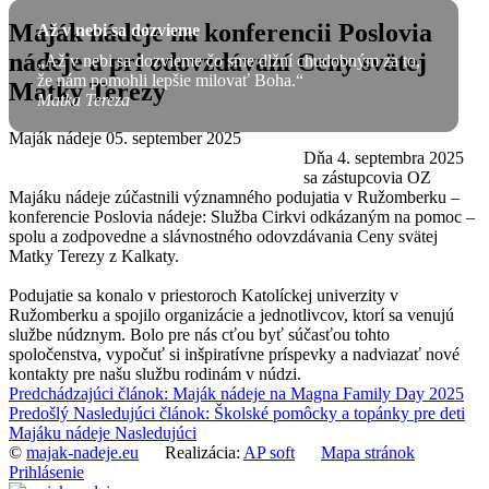
Maják nádeje na konferencii Poslovia
Až v nebi sa dozvieme
nádeje a pri odovzdávaní Ceny svätej
„Až v nebi sa dozvieme čo sme dlžní chudobným za to,
že nám pomohli lepšie milovať Boha.“
Matky Terezy
Matka Tereza
Maják nádeje
05. september 2025
Dňa 4. septembra 2025
sa zástupcovia OZ
Majáku nádeje zúčastnili významného podujatia v Ružomberku –
konferencie Poslovia nádeje: Služba Cirkvi odkázaným na pomoc –
spolu a zodpovedne a slávnostného odovzdávania Ceny svätej
Matky Terezy z Kalkaty.
Podujatie sa konalo v priestoroch Katolíckej univerzity v
Ružomberku a spojilo organizácie a jednotlivcov, ktorí sa venujú
službe núdznym. Bolo pre nás cťou byť súčasťou tohto
spoločenstva, vypočuť si inšpiratívne príspevky a nadviazať nové
kontakty pre našu službu rodinám v núdzi.
Predchádzajúci článok: Maják nádeje na Magna Family Day 2025
Predošlý
Nasledujúci článok: Školské pomôcky a topánky pre deti
Majáku nádeje
Nasledujúci
©
majak-nadeje.eu
Realizácia:
AP soft
Mapa stránok
Prihlásenie