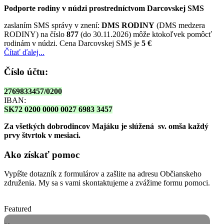
Podporte rodiny v núdzi prostredníctvom Darcovskej SMS
zaslaním SMS správy v znení:
DMS RODINY
(DMS medzera
RODINY) na číslo
877
(do 30.11.2026) môže ktokoľvek pomôcť
rodinám v núdzi. Cena Darcovskej SMS je
5 €
Čítať ďalej...
Číslo účtu:
2769833457/0200
IBAN:
SK72 0200 0000 0027 6983 3457
Za všetkých dobrodincov Majáku je slúžená sv. omša
každý
prvy štvrtok v mesiaci.
Ako získať pomoc
Vypíšte dotazník z formulárov a zašlite na adresu Občianskeho
združenia. My sa s vami skontaktujeme a zvážime formu pomoci.
Featured