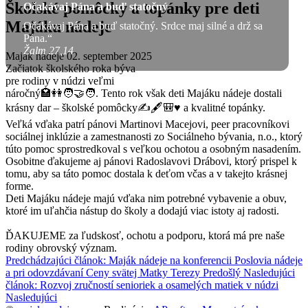
Školské pomôcky a topánky pre deti
Očakávaj Pána a buď statočný
Majáku nádeje
Očakávaj Pána a buď statočný. Srdce maj silné a drž sa
Pána.“
Žalm 27,14
Maják nádeje
02. september 2025
Začiatok školského roka býva
pre rodiny v núdzi veľmi
náročný🏩👭🧑‍🤝‍🧑. Tento rok však deti Majáku nádeje dostali
krásny dar – školské pomôcky✍️🖋️🎒♥️ a kvalitné topánky.
Veľká vďaka patrí pánovi Martinovi Macejovi, peer pracovníkovi
sociálnej inklúzie a zamestnanosti zo Sociálneho bývania, n.o., ktorý
túto pomoc sprostredkoval s veľkou ochotou a osobným nasadením.
Osobitne ďakujeme aj pánovi Radoslavovi Drábovi, ktorý prispel k
tomu, aby sa táto pomoc dostala k deťom včas a v takejto krásnej
forme.
Deti Majáku nádeje majú vďaka nim potrebné vybavenie a obuv,
ktoré im uľahčia nástup do školy a dodajú viac istoty aj radosti.
ĎAKUJEME za ľudskosť, ochotu a podporu, ktorá má pre naše
rodiny obrovský význam.
Predchádzajúci článok: Maják nádeje na konferencii Poslovia nádeje
a pri odovzdávaní Ceny svätej Matky Terezy
Predošlý
Nasledujúci
článok: Rozvoj zručností senioriek a osamelých matiek v núdzi
Nasledujúci