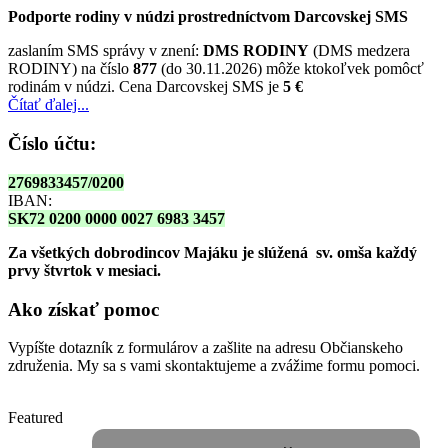
Podporte rodiny v núdzi prostredníctvom Darcovskej SMS
zaslaním SMS správy v znení:
DMS RODINY
(DMS medzera
RODINY) na číslo
877
(do 30.11.2026) môže ktokoľvek pomôcť
rodinám v núdzi. Cena Darcovskej SMS je
5 €
Čítať ďalej...
Číslo účtu:
2769833457/0200
IBAN:
SK72 0200 0000 0027 6983 3457
Za všetkých dobrodincov Majáku je slúžená sv. omša
každý
prvy štvrtok v mesiaci.
Ako získať pomoc
Vypíšte dotazník z formulárov a zašlite na adresu Občianskeho
združenia. My sa s vami skontaktujeme a zvážime formu pomoci.
Featured