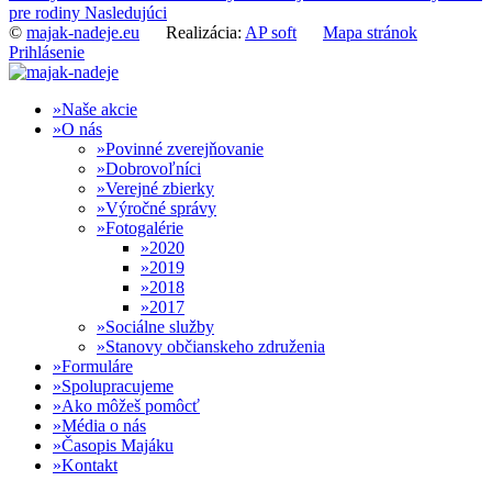
pre rodiny
Nasledujúci
©
majak-nadeje.eu
Realizácia:
AP soft
Mapa stránok
Prihlásenie
Naše akcie
O nás
Povinné zverejňovanie
Dobrovoľníci
Verejné zbierky
Výročné správy
Fotogalérie
2020
2019
2018
2017
Sociálne služby
Stanovy občianskeho združenia
Formuláre
Spolupracujeme
Ako môžeš pomôcť
Média o nás
Časopis Majáku
Kontakt