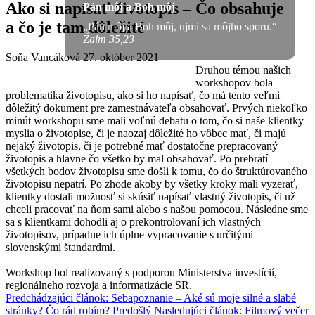
Ako si napísať životopis – Čo obsahuje
Pán môj a Boh môj
a čo je tam dôležité
„Pán môj a Boh môj, ujmi sa môjho sporu.“
Žalm 35,23
Soňa Vancáková
27. október 2021
Druhou témou našich
workshopov bola
problematika životopisu, ako si ho napísať, čo má tento veľmi
dôležitý dokument pre zamestnávateľa obsahovať. Prvých niekoľko
minút workshopu sme mali voľnú debatu o tom, čo si naše klientky
myslia o životopise, či je naozaj dôležité ho vôbec mať, či majú
nejaký životopis, či je potrebné mať dostatočne prepracovaný
životopis a hlavne čo všetko by mal obsahovať. Po prebratí
všetkých bodov životopisu sme došli k tomu, čo do štruktúrovaného
životopisu nepatrí. Po zhode akoby by všetky kroky mali vyzerať,
klientky dostali možnosť si skúsiť napísať vlastný životopis, či už
chceli pracovať na ňom sami alebo s našou pomocou. Následne sme
sa s klientkami dohodli aj o prekontrolovaní ich vlastných
životopisov, prípadne ich úplne vypracovanie s určitými
slovenskými štandardmi.
Workshop bol realizovaný s podporou Ministerstva investícií,
regionálneho rozvoja a informatizácie SR.
Predchádzajúci článok: Sebapoznanie – Aké sú moje silné a slabé
stránky? Čo rád robím?
Predošlý
Nasledujúci článok: Filmový večer