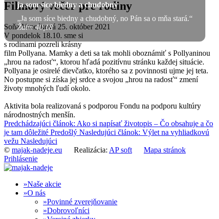
Filmový večer pre rodiny
ja som síce biedny a chudobný
„Ja som síce biedny a chudobný, no Pán sa o mňa stará.“
Soňa Vancáková
25. október 2021
Žalm 40,18
V pondelok 18.10. sme si
s rodinami pozreli krásny
film Pollyana. Mamky a deti sa tak mohli oboznámiť s Pollyaninou
„hrou na radosť“, ktorou hľadá pozitívnu stránku každej situácie.
Pollyana je osirelé dievčatko, ktorého sa z povinnosti ujme jej teta.
No postupne si získa jej srdce a svojou „hrou na radosť“ zmení
životy mnohých ľudí okolo.
Aktivita bola realizovaná s podporou Fondu na podporu kultúry
národnostných menšín.
Predchádzajúci článok: Ako si napísať životopis – Čo obsahuje a čo
je tam dôležité
Predošlý
Nasledujúci článok: Výlet na vyhliadkovú
vežu
Nasledujúci
©
majak-nadeje.eu
Realizácia:
AP soft
Mapa stránok
Prihlásenie
Naše akcie
O nás
Povinné zverejňovanie
Dobrovoľníci