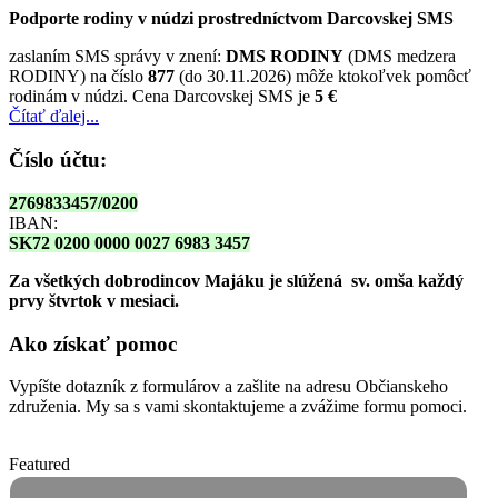
Podporte rodiny v núdzi prostredníctvom Darcovskej SMS
zaslaním SMS správy v znení:
DMS RODINY
(DMS medzera
RODINY) na číslo
877
(do 30.11.2026) môže ktokoľvek pomôcť
rodinám v núdzi. Cena Darcovskej SMS je
5 €
Čítať ďalej...
Číslo účtu:
2769833457/0200
IBAN:
SK72 0200 0000 0027 6983 3457
Za všetkých dobrodincov Majáku je slúžená sv. omša
každý
prvy štvrtok v mesiaci.
Ako získať pomoc
Vypíšte dotazník z formulárov a zašlite na adresu Občianskeho
združenia. My sa s vami skontaktujeme a zvážime formu pomoci.
Featured