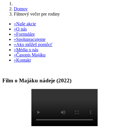
Domov
Filmový večer pre rodiny
Naše akcie
O nás
Formuláre
Spolupracujeme
Ako môžeš pomôcť
Média o nás
Časopis Majáku
Kontakt
Film o Majáku nádeje (2022)