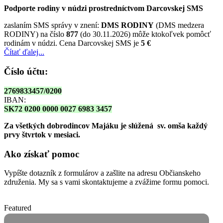
Podporte rodiny v núdzi prostredníctvom Darcovskej SMS
zaslaním SMS správy v znení:
DMS RODINY
(DMS medzera
RODINY) na číslo
877
(do 30.11.2026) môže ktokoľvek pomôcť
rodinám v núdzi. Cena Darcovskej SMS je
5 €
Čítať ďalej...
Číslo účtu:
2769833457/0200
IBAN:
SK72 0200 0000 0027 6983 3457
Za všetkých dobrodincov Majáku je slúžená sv. omša
každý
prvy štvrtok v mesiaci.
Ako získať pomoc
Vypíšte dotazník z formulárov a zašlite na adresu Občianskeho
združenia. My sa s vami skontaktujeme a zvážime formu pomoci.
Featured