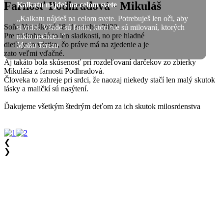
Farnosť Podhradová - Mikuláš
Kalkatu nájdeš na celom svete
„Kalkatu nájdeš na celom svete. Potrebuješ len oči, aby
Soňa Vancáková
18. december 2020
si videl. Všade sú ľudia, ktorí nie sú milovaní, ktorých
Pre niekoho sú to len sladkosti, no pre hladné
nikto nechce...“
dieťa je to všetko, čo práve má na zjedenie a je
Matka Tereza
zato veľmi vďačné.
Aj takáto bola skúsenosť pri rozdeľovaní darčekov zo zbierky
Mikuláša z farnosti Podhradová.
Človeka to zahreje pri srdci, že naozaj niekedy stačí len malý skutok
lásky a maličkí sú nasýtení.
Ďakujeme všetkým štedrým deťom za ich skutok milosrdenstva
❮
❯