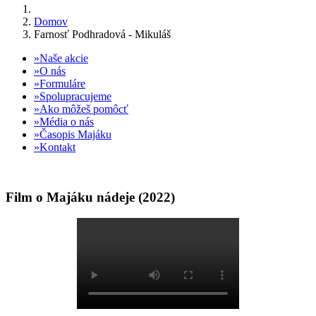
Domov
Farnosť Podhradová - Mikuláš
Naše akcie
O nás
Formuláre
Spolupracujeme
Ako môžeš pomôcť
Média o nás
Časopis Majáku
Kontakt
Film o Majáku nádeje (2022)