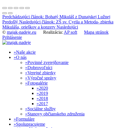
Predchádzajúci článok: Bohatý Mikuláš z Dunajskej Lužnej
Predošlý
Nasledujúci článok: ZŠ sv. Cyrila a Metoda- zbierka
Mikuláša, orieškov a konzerv
Nasledujúci
©
majak-nadeje.eu
Realizácia:
AP soft
Mapa stránok
Prihlásenie
Naše akcie
O nás
Povinné zverejňovanie
Dobrovoľníci
Verejné zbierky
Výročné správy
Fotogalérie
2020
2019
2018
2017
Sociálne služby
Stanovy občianskeho združenia
Formuláre
Spolupracujeme