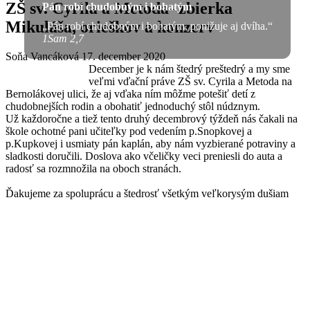
ZŠ sv. Cyrila a Metoda- zbierka
Pán robí chudobným i bohatým
Mikuláša, orieškov a konzerv
„Pán robí chudobným i bohatým, ponižuje aj dvíha.“
1Sam 2,7
Soňa Vancáková
17. december 2020
December je k nám štedrý preštedrý a my sme
veľmi vďační práve ZŠ sv. Cyrila a Metoda na
Bernolákovej ulici, že aj vďaka ním môžme potešiť detí z
chudobnejších rodin a obohatiť jednoduchý stôl núdznym.
Už každoročne a tiež tento druhý decembrový týždeň nás čakali na
škole ochotné pani učiteľky pod vedením p.Snopkovej a
p.Kupkovej i usmiaty pán kaplán, aby nám vyzbierané potraviny a
sladkosti doručili. Doslova ako včeličky veci preniesli do auta a
radosť sa rozmnožila na oboch stranách.
Ďakujeme za spoluprácu a štedrosť všetkým veľkorysým dušiam