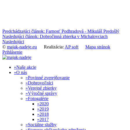
Predchádzajúci článok: Farnosť Podhradová - Mikuláš
Predošlý
Nasledujúci článok: Dobročinná zbierka v Michalovciach
Nasledujúci
©
majak-nadeje.eu
Realizácia:
AP soft
Mapa stránok
Prihlásenie
Naše akcie
O nás
Povinné zverejňovanie
Dobrovoľníci
Verejné zbierky
Výročné správy
Fotogalérie
2020
2019
2018
2017
Sociálne služby
Stanovy občianskeho združenia