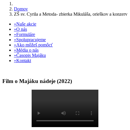
Domov
ZŠ sv. Cyrila a Metoda- zbierka Mikuláša, orieškov a konzerv
Naše akcie
O nás
Formuláre
Spolupracujeme
Ako môžeš pomôcť
Média o nás
Časopis Majáku
Kontakt
Film o Majáku nádeje (2022)