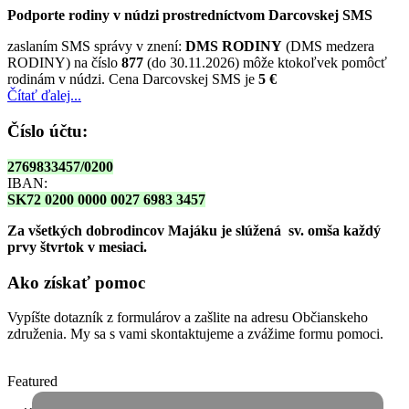
Podporte rodiny v núdzi prostredníctvom Darcovskej SMS
zaslaním SMS správy v znení:
DMS RODINY
(DMS medzera
RODINY) na číslo
877
(do 30.11.2026) môže ktokoľvek pomôcť
rodinám v núdzi. Cena Darcovskej SMS je
5 €
Čítať ďalej...
Číslo účtu:
2769833457/0200
IBAN:
SK72 0200 0000 0027 6983 3457
Za všetkých dobrodincov Majáku je slúžená sv. omša
každý
prvy štvrtok v mesiaci.
Ako získať pomoc
Vypíšte dotazník z formulárov a zašlite na adresu Občianskeho
združenia. My sa s vami skontaktujeme a zvážime formu pomoci.
Featured