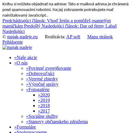
Knihu si môžete objednať na adrese:
Táto e-mailová adresa je chránená
pred spamovacími robotmi. Na jej zobrazenie potrebujete mať
nainštalovaný JavaScript.
.
Predchádzajúci článok: Vhoď žetón a pomôžeš osamelým
mamičkám
Predošlý
Nasledujúci článok: Dar od firmy Labaš
Nasledujúci
©
majak-nadeje.eu
Realizácia:
AP soft
Mapa stránok
Prihlásenie
Naše akcie
O nás
Povinné zverejňovanie
Dobrovoľníci
Verejné zbierky
Výročné správy
Fotogalérie
2020
2019
2018
2017
Sociálne služby
Stanovy občianskeho združenia
Formuláre
Spolupracujeme