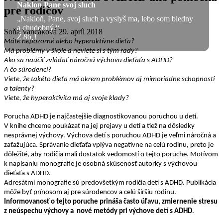
Naklon Pane svoj sluch
pre rodičov
„Nakloň, Pane, svoj sluch a vyslyš ma, lebo som biedny
a chudobný.“
Soňa Vancáková
29. apríl 2018
Ž 86,1
Máte nepozorné alebo hyperaktívne dieťa?
Má problémy v škole a neviete si s tým rady?
Ako sa naučiť zvládať náročnú výchovu dieťaťa s ADHD?
A čo súrodenci?
Viete, že takéto dieťa má okrem problémov aj mimoriadne schopnosti
a talenty?
Viete, že hyperaktivita má aj svoje klady?
Porucha ADHD je najčastejšie diagnostikovanou poruchou u detí.
V knihe chceme poukázať na jej prejavy u detí a tiež na dôsledky
nesprávnej výchovy. Výchova detí s poruchou ADHD je veľmi náročná a
zaťažujúca. Správanie dieťaťa vplýva negatívne na celú rodinu, preto je
dôležité, aby rodičia mali dostatok vedomostí o tejto poruche.
Motívom
k napísaniu monografie je osobná skúsenosť autorky s výchovou
dieťaťa s ADHD.
Adresátmi monografie sú predovšetkým rodičia detí s ADHD. Publikácia
môže byť prínosom aj pre súrodencov a celú širšiu rodinu.
Informovanosť o tejto poruche prináša často úľavu, zmiernenie stresu
z neúspechu výchovy a nové metódy pri výchove detí s ADHD
.