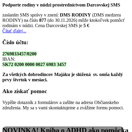
Podporte rodiny v núdzi prostredníctvom Darcovskej SMS
zaslaním SMS správy v znení:
DMS RODINY
(DMS medzera
RODINY) na číslo
877
(do 30.11.2026) môže ktokoľvek pomôcť
rodinám v núdzi. Cena Darcovskej SMS je
5 €
Čítať ďalej...
Číslo účtu:
2769833457/0200
IBAN:
SK72 0200 0000 0027 6983 3457
Za všetkých dobrodincov Majáku je slúžená sv. omša
každý
prvy štvrtok v mesiaci.
Ako získať pomoc
Vypíšte dotazník z formulárov a zašlite na adresu Občianskeho
združenia. My sa s vami skontaktujeme a zvážime formu pomoci.
NOVINKA! Kniha o ADHD ako pomôcka