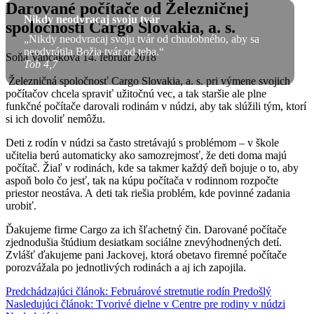
Darované počítače od Železničnej
Nikdy neodvracaj svoju tvár
spoločnosti Cargo Slovakia, a. s.
„Nikdy neodvracaj svoju tvár od chudobného, aby sa
neodvrátila Božia tvár od teba.“
Soňa Vancáková
14. február 2018
Tob 4,7
Železničná spoločnosť Cargo Slovakia, a. s. pri výmene svojich
počítačov chcela spraviť užitočnú vec, a tak staršie ale plne
funkčné počítače darovali rodinám v núdzi, aby tak slúžili tým, ktorí
si ich dovoliť nemôžu.
Deti z rodín v núdzi sa často stretávajú s problémom – v škole
učitelia berú automaticky ako samozrejmosť, že deti doma majú
počítač. Žiaľ v rodinách, kde sa takmer každý deň bojuje o to, aby
aspoň bolo čo jesť, tak na kúpu počítača v rodinnom rozpočte
priestor neostáva. A deti tak riešia problém, kde povinné zadania
urobiť.
Ďakujeme firme Cargo za ich šľachetný čin. Darované počítače
zjednodušia štúdium desiatkam sociálne znevýhodnených detí.
Zvlášť ďakujeme pani Jackovej, ktorá obetavo firemné počítače
porozvážala po jednotlivých rodinách a aj ich zapojila.
Predchádzajúci článok: Februárové stretnutie rodín
Predošlý
Nasledujúci článok: Tvorivé dielne v Centre pre rodiny v núdzi