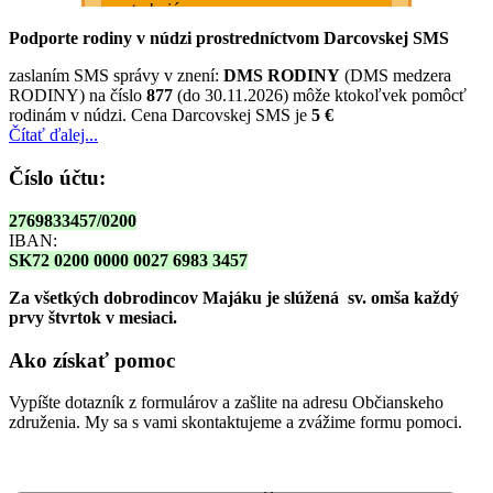
Podporte rodiny v núdzi prostredníctvom Darcovskej SMS
zaslaním SMS správy v znení:
DMS RODINY
(DMS medzera
RODINY) na číslo
877
(do 30.11.2026) môže ktokoľvek pomôcť
rodinám v núdzi. Cena Darcovskej SMS je
5 €
Čítať ďalej...
Číslo účtu:
2769833457/0200
IBAN:
SK72 0200 0000 0027 6983 3457
Za všetkých dobrodincov Majáku je slúžená sv. omša
každý
prvy štvrtok v mesiaci.
Ako získať pomoc
Vypíšte dotazník z formulárov a zašlite na adresu Občianskeho
združenia. My sa s vami skontaktujeme a zvážime formu pomoci.