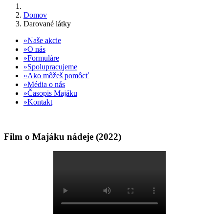
Domov
Darované látky
Naše akcie
O nás
Formuláre
Spolupracujeme
Ako môžeš pomôcť
Média o nás
Časopis Majáku
Kontakt
Film o Majáku nádeje (2022)