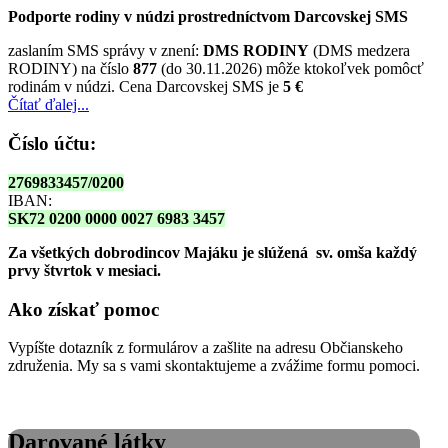
Podporte rodiny v núdzi prostredníctvom Darcovskej SMS
zaslaním SMS správy v znení:
DMS RODINY
(DMS medzera
RODINY) na číslo
877
(do 30.11.2026) môže ktokoľvek pomôcť
rodinám v núdzi. Cena Darcovskej SMS je
5 €
Čítať ďalej...
Číslo účtu:
2769833457/0200
IBAN:
SK72 0200 0000 0027 6983 3457
Za všetkých dobrodincov Majáku je slúžená sv. omša
každý
prvy štvrtok v mesiaci.
Ako získať pomoc
Vypíšte dotazník z formulárov a zašlite na adresu Občianskeho
združenia. My sa s vami skontaktujeme a zvážime formu pomoci.
Darované látky