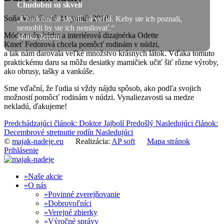
Chudobní sú skvelí
Soňa Vancáková
24. január 2018
„Chudobní sú skvelí, sú veľkí. Keby ste ich poznali,
nemohli by ste ich nemilovať.“
Módna návrhárka a interiérová dizajnérka Odette
Matka Tereza
Kmeť Fedorová chcela pomôcť rodinám v núdzi,
a tak nám darovala veľké množstvo krásnych látok. Vďaka tomuto
praktickému daru sa môžu desiatky mamičiek učiť šiť rôzne výroby,
ako obrusy, tašky a vankúše.
Sme vďační, že ľudia si vždy nájdu spôsob, ako podľa svojich
možností pomôcť rodinám v núdzi. Vynaliezavosti sa medze
nekladú, ďakujeme!
Predchádzajúci článok: Doktor Jajbolí
Predošlý
Nasledujúci článok:
Decembrové stretnutie rodín
Nasledujúci
©
majak-nadeje.eu
Realizácia:
AP soft
Mapa stránok
Prihlásenie
Naše akcie
O nás
Povinné zverejňovanie
Dobrovoľníci
Verejné zbierky
Výročné správy