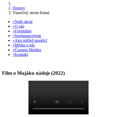
Domov
Vianočný strom želaní
Naše akcie
O nás
Formuláre
Spolupracujeme
Ako môžeš pomôcť
Média o nás
Časopis Majáku
Kontakt
Film o Majáku nádeje (2022)