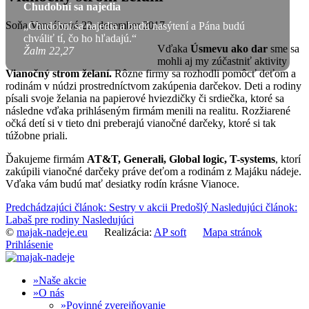
Chudobní sa najedia
Soňa Vancáková
22. december 2017
„Chudobní sa najedia a budú nasýtení a Pána budú
chváliť tí, čo ho hľadajú.“
Vďaka
Úsmevu ako dar
sme sa
Žalm 22,27
mohli aj my zúčastniť aktivity
Vianočný strom želaní.
Rôzne firmy sa rozhodli pomôcť deťom a
rodinám v núdzi prostredníctvom zakúpenia darčekov. Deti a rodiny
písali svoje želania na papierové hviezdičky či srdiečka, ktoré sa
následne vďaka prihláseným firmám menili na realitu. Rozžiarené
očká detí si v tieto dni preberajú vianočné darčeky, ktoré si tak
túžobne priali.
Ďakujeme firmám
AT&T, Generali, Global logic, T-systems
, ktorí
zakúpili vianočné darčeky práve deťom a rodinám z Majáku nádeje.
Vďaka vám budú mať desiatky rodín krásne Vianoce.
Predchádzajúci článok: Sestry v akcii
Predošlý
Nasledujúci článok:
Labaš pre rodiny
Nasledujúci
©
majak-nadeje.eu
Realizácia:
AP soft
Mapa stránok
Prihlásenie
Naše akcie
O nás
Povinné zverejňovanie