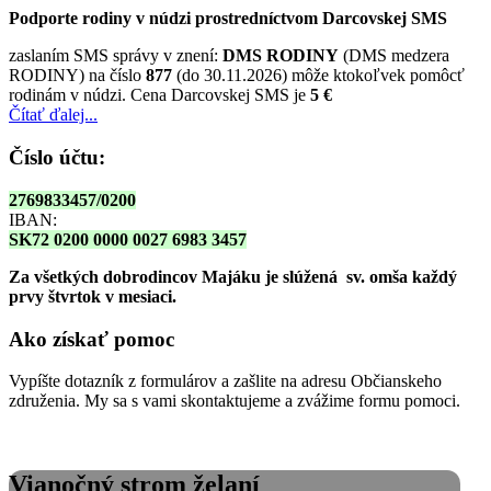
Podporte rodiny v núdzi prostredníctvom Darcovskej SMS
zaslaním SMS správy v znení:
DMS RODINY
(DMS medzera
RODINY) na číslo
877
(do 30.11.2026) môže ktokoľvek pomôcť
rodinám v núdzi. Cena Darcovskej SMS je
5 €
Čítať ďalej...
Číslo účtu:
2769833457/0200
IBAN:
SK72 0200 0000 0027 6983 3457
Za všetkých dobrodincov Majáku je slúžená sv. omša
každý
prvy štvrtok v mesiaci.
Ako získať pomoc
Vypíšte dotazník z formulárov a zašlite na adresu Občianskeho
združenia. My sa s vami skontaktujeme a zvážime formu pomoci.
Vianočný strom želaní