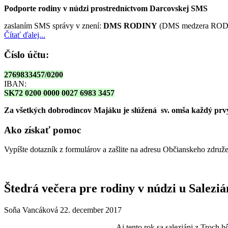
Podporte rodiny v núdzi prostredníctvom Darcovskej SMS
zaslaním SMS správy v znení:
DMS RODINY
(DMS medzera RODI
Čítať ďalej...
Číslo účtu:
2769833457/0200
IBAN:
SK72 0200 0000 0027 6983 3457
Za všetkých dobrodincov Majáku je slúžená sv. omša
každý prvy
Ako získať pomoc
Vypíšte dotazník z formulárov a zašlite na adresu Občianskeho zdru
Štedrá večera pre rodiny v núdzi u Salezi
Soňa Vancáková
22. december 2017
Aj tento rok sa saleziáni z Troch h