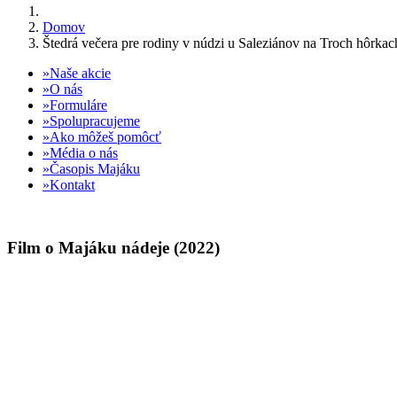
Domov
Štedrá večera pre rodiny v núdzi u Saleziánov na Troch hôrkac
Naše akcie
O nás
Formuláre
Spolupracujeme
Ako môžeš pomôcť
Média o nás
Časopis Majáku
Kontakt
Film o Majáku nádeje (2022)