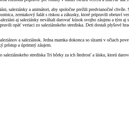
ziáni, saleziánky a animátori, aby spoločne prežili predvianočné chvíle. 
nica, zemiakový šalát s riskou a zákusky, ktoré pripravili obetaví veria
aleziáni aj saleziánky neváhali darovať kúsok svojho záujmu a tým aj 
ravili opäť veriaci zo saleziánskeho strediska. Deti dostali plyšové hr
aleziánov a saleziánok. Jedna mamka dokonca so slzami v očiach poveda
ský prístup a úprimný záujem.
aleziánskeho strediska Tri hôrky za ich štedrosť a lásku, ktorú darov