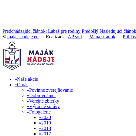
Predchádzajúci článok: Labaš pre rodiny
Predošlý
Nasledujúci článok
©
majak-nadeje.eu
Realizácia:
AP soft
Mapa stránok
Prihlás
Naše akcie
O nás
Povinné zverejňovanie
Dobrovoľníci
Verejné zbierky
Výročné správy
Fotogalérie
2020
2019
2018
2017