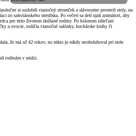
Spoločne si ozdobili vianočný stromček a slávnostne prestreli stoly, na
ci zo saleziánskeho strediska. Po večeri sa detí ujali animátori, aby
srdca pre tieto životom skúšané rodiny. Po krásnom zdieľaní
ačky a ovocie, rodičia vianočné salónky, kuchárske knihy či
la, že má už 42 rokov, no nikto ju nikdy neobsluhoval pri stole
ali rodinám v núdzi.