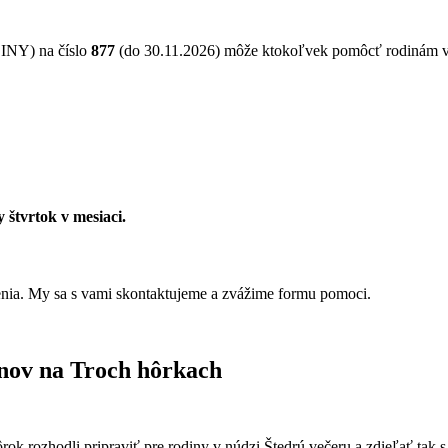
NY) na číslo
877
(do 30.11.2026) môže ktokoľvek pomôcť rodinám 
 štvrtok v mesiaci.
ženia. My sa s vami skontaktujeme a zvážime formu pomoci.
ánov na Troch hôrkach
ôrok rozhodli pripraviť pre rodiny v núdzi Štedrú večeru a zdieľať tak 