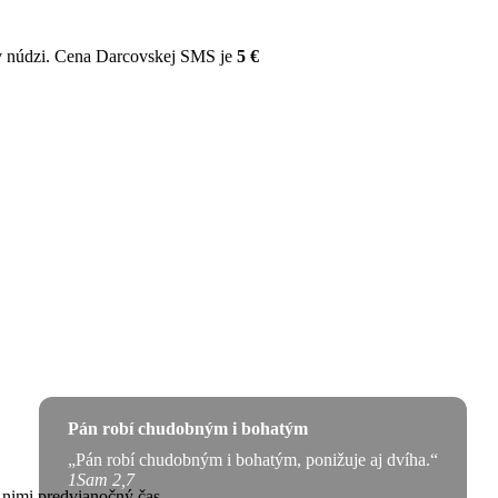
v núdzi. Cena Darcovskej SMS je
5 €
Pán robí chudobným i bohatým
„Pán robí chudobným i bohatým, ponižuje aj dvíha.“
1Sam 2,7
s nimi predvianočný čas.