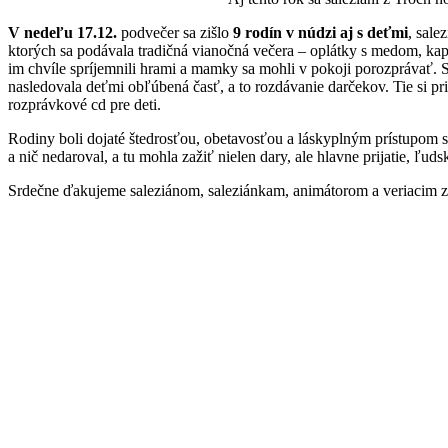
V nedeľu 17.12.
podvečer sa zišlo
9 rodín v núdzi aj s deťmi
, sale
ktorých sa podávala tradičná vianočná večera – oplátky s medom, kapust
im chvíle spríjemnili hrami a mamky sa mohli v pokoji porozprávať. S
nasledovala deťmi obľúbená časť, a to rozdávanie darčekov. Tie si prip
rozprávkové cd pre deti.
Rodiny boli dojaté štedrosťou, obetavosťou a láskyplným prístupom s
a nič nedaroval, a tu mohla zažiť nielen dary, ale hlavne prijatie, ľud
Srdečne ďakujeme saleziánom, saleziánkam, animátorom a veriacim zo s