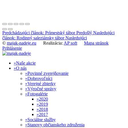
Predchádzajúci článok: Prímestský tábor
Predošlý
Nasledujúci
článok: Rodinný saleziánsky tábor
Nasledujúci
©
majak-nadeje.eu
Realizácia:
AP soft
Mapa stránok
Prihlásenie
Naše akcie
O nás
Povinné zverejňovanie
Dobrovoľníci
Verejné zbierky
Výročné správy
Fotogalérie
2020
2019
2018
2017
Sociálne služby
Stanovy občianskeho združenia