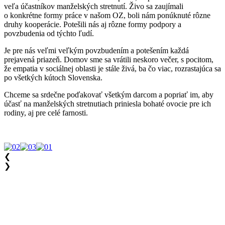
veľa účastníkov manželských stretnutí. Živo sa zaujímali
o konkrétne formy práce v našom OZ, boli nám ponúknuté rôzne
druhy kooperácie. Potešili nás aj rôzne formy podpory a
povzbudenia od týchto ľudí.
Je pre nás veľmi veľkým povzbudením a potešením každá
prejavená priazeň. Domov sme sa vrátili neskoro večer, s pocitom,
že empatia v sociálnej oblasti je stále živá, ba čo viac, rozrastajúca sa
po všetkých kútoch Slovenska.
Chceme sa srdečne poďakovať všetkým darcom a popriať im, aby
účasť na manželských stretnutiach priniesla bohaté ovocie pre ich
rodiny, aj pre celé farnosti.
❮
❯