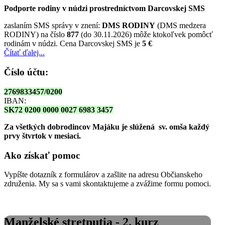
Podporte rodiny v núdzi prostredníctvom Darcovskej SMS
zaslaním SMS správy v znení:
DMS RODINY
(DMS medzera
RODINY) na číslo
877
(do 30.11.2026) môže ktokoľvek pomôcť
rodinám v núdzi. Cena Darcovskej SMS je
5 €
Čítať ďalej...
Číslo účtu:
2769833457/0200
IBAN:
SK72 0200 0000 0027 6983 3457
Za všetkých dobrodincov Majáku je slúžená sv. omša
každý
prvy štvrtok v mesiaci.
Ako získať pomoc
Vypíšte dotazník z formulárov a zašlite na adresu Občianskeho
združenia. My sa s vami skontaktujeme a zvážime formu pomoci.
Manželské stretnutia - 2. kurz