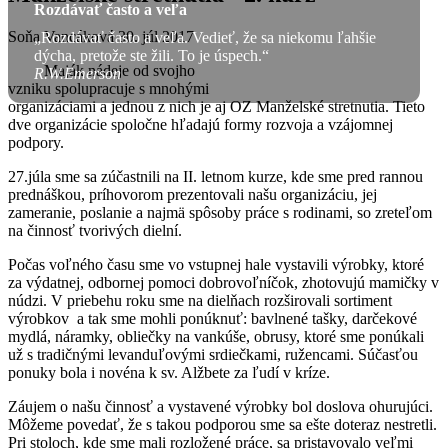
Rozdávať často a veľa
Soňa Vancáková
30. júl 2017
„Rozdávať často a veľa. Vedieť, že sa niekomu ľahšie
dýcha, pretože ste žili. To je úspech.“
Maják nádeje od svojho
R.W.Emerson
vzniku spolupracuje s mnohými
organizáciami a jednou z nich je aj OZ Manželské stretnutia. Tieto
dve organizácie spoločne hľadajú formy rozvoja a vzájomnej
podpory.
27.júla sme sa zúčastnili na II. letnom kurze, kde sme pred rannou
prednáškou, príhovorom prezentovali našu organizáciu, jej
zameranie, poslanie a najmä spôsoby práce s rodinami, so zreteľom
na činnosť tvorivých dielní.
Počas voľného času sme vo vstupnej hale vystavili výrobky, ktoré
za výdatnej, odbornej pomoci dobrovoľníčok, zhotovujú mamičky v
núdzi. V priebehu roku sme na dielňach rozširovali sortiment
výrobkov a tak sme mohli ponúknuť: bavlnené tašky, darčekové
mydlá, náramky, obliečky na vankúše, obrusy, ktoré sme ponúkali
už s tradičnými levanduľovými srdiečkami, ružencami. Súčasťou
ponuky bola i novéna k sv. Alžbete za ľudí v kríze.
Záujem o našu činnosť a vystavené výrobky bol doslova ohurujúci.
Môžeme povedať, že s takou podporou sme sa ešte doteraz nestretli.
Pri stoloch, kde sme mali rozložené práce, sa pristavovalo veľmi