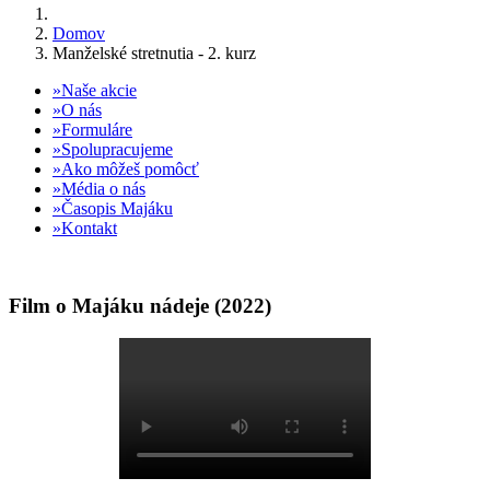
Domov
Manželské stretnutia - 2. kurz
Naše akcie
O nás
Formuláre
Spolupracujeme
Ako môžeš pomôcť
Média o nás
Časopis Majáku
Kontakt
Film o Majáku nádeje (2022)