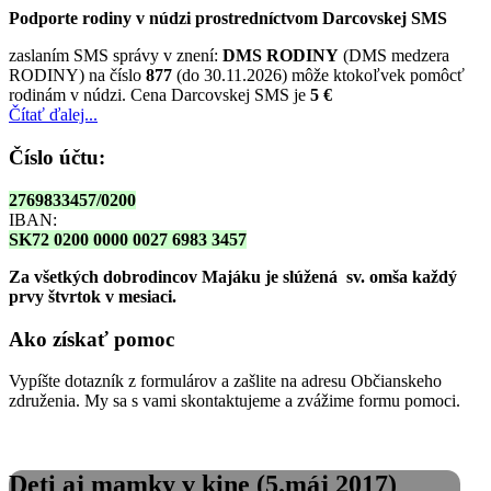
Podporte rodiny v núdzi prostredníctvom Darcovskej SMS
zaslaním SMS správy v znení:
DMS RODINY
(DMS medzera
RODINY) na číslo
877
(do 30.11.2026) môže ktokoľvek pomôcť
rodinám v núdzi. Cena Darcovskej SMS je
5 €
Čítať ďalej...
Číslo účtu:
2769833457/0200
IBAN:
SK72 0200 0000 0027 6983 3457
Za všetkých dobrodincov Majáku je slúžená sv. omša
každý
prvy štvrtok v mesiaci.
Ako získať pomoc
Vypíšte dotazník z formulárov a zašlite na adresu Občianskeho
združenia. My sa s vami skontaktujeme a zvážime formu pomoci.
Deti aj mamky v kine (5.máj 2017)