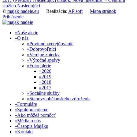
2017)
Predošlý
Nasledujúci článok: Nová miestnosť – Centrum
služieb
Nasledujúci
©
majak-nadeje.eu
Realizácia:
AP soft
Mapa stránok
Prihlásenie
Naše akcie
O nás
Povinné zverejňovanie
Dobrovoľníci
Verejné zbierky
Výročné správy
Fotogalérie
2020
2019
2018
2017
Sociálne služby
Stanovy občianskeho združenia
Formuláre
Spolupracujeme
Ako môžeš pomôcť
Média o nás
Časopis Majáku
Kontakt