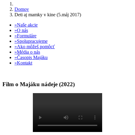
Domov
Deti aj mamky v kine (5.máj 2017)
Naše akcie
O nás
Formuláre
Spolupracujeme
Ako môžeš pomôcť
Média o nás
Časopis Majáku
Kontakt
Film o Majáku nádeje (2022)