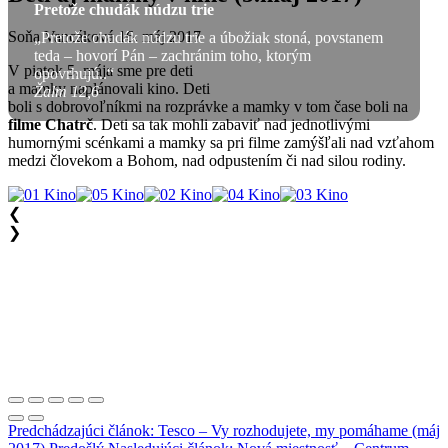
Pretože chudák núdzu trie
Soňa Vancáková
16. máj 2017
„Pretože chudák núdzu trie a úbožiak stoná, povstanem
teda – hovorí Pán – zachránim toho, ktorým
V piatok 5. mája sme pre deti
opovrhujú..“
a mamky naplánovali kino. Deti
Žalm 12,6
boli s dobrovoľníkmi na rozprávke a mamky v tom čase boli na
filme Chatrč
. Deti sa tak mohli zabaviť nad jednotlivými
humornými scénkami a mamky sa pri filme zamýšľali nad vzťahom
medzi človekom a Bohom, nad odpustením či nad silou rodiny.
❮
❯
Predchádzajúci článok: Tesco – Vy rozhodujete, my pomáhame (máj