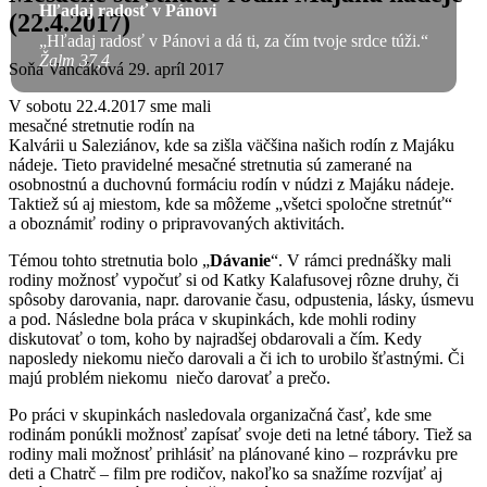
Hľadaj radosť v Pánovi
(22.4.2017)
„Hľadaj radosť v Pánovi a dá ti, za čím tvoje srdce túži.“
Žalm 37,4
Soňa Vancáková
29. apríl 2017
V sobotu 22.4.2017 sme mali
mesačné stretnutie rodín na
Kalvárii u Saleziánov, kde sa zišla väčšina našich rodín z Majáku
nádeje. Tieto pravidelné mesačné stretnutia sú zamerané na
osobnostnú a duchovnú formáciu rodín v núdzi z Majáku nádeje.
Taktiež sú aj miestom, kde sa môžeme „všetci spoločne stretnúť“
a oboznámiť rodiny o pripravovaných aktivitách.
Témou tohto stretnutia bolo „
Dávanie
“. V rámci prednášky mali
rodiny možnosť vypočuť si od Katky Kalafusovej rôzne druhy, či
spôsoby darovania, napr. darovanie času, odpustenia, lásky, úsmevu
a pod. Následne bola práca v skupinkách, kde mohli rodiny
diskutovať o tom, koho by najradšej obdarovali a čím. Kedy
naposledy niekomu niečo darovali a či ich to urobilo šťastnými. Či
majú problém niekomu niečo darovať a prečo.
Po práci v skupinkách nasledovala organizačná časť, kde sme
rodinám ponúkli možnosť zapísať svoje deti na letné tábory. Tiež sa
rodiny mali možnosť prihlásiť na plánované kino – rozprávku pre
deti a Chatrč – film pre rodičov, nakoľko sa snažíme rozvíjať aj