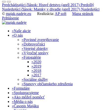
Predchádzajúci článok: Hravé detstvo (apríl 2017)
Predošlý
Nasledujúci článok: Mamky v divadle (apríl 2017)
Nasledujúci
©
majak-nadeje.eu
Realizácia:
AP soft
Mapa stránok
Prihlásenie
Naše akcie
O nás
Povinné zverejňovanie
Dobrovoľníci
Verejné zbierky
Výročné správy
Fotogalérie
2020
2019
2018
2017
Sociálne služby
Stanovy občianskeho združenia
Formuláre
Spolupracujeme
Ako môžeš pomôcť
Média o nás
Časopis Majáku