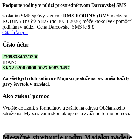
Podporte rodiny v núdzi prostredníctvom Darcovskej SMS
zaslaním SMS správy v znení:
DMS RODINY
(DMS medzera
RODINY) na číslo
877
(do 30.11.2026) môže ktokoľvek pomôcť
rodinám v núdzi. Cena Darcovskej SMS je
5 €
Čítať ďalej...
Číslo účtu:
2769833457/0200
IBAN:
SK72 0200 0000 0027 6983 3457
Za všetkých dobrodincov Majáku je slúžená sv. omša
každý
prvy štvrtok v mesiaci.
Ako získať pomoc
Vypíšte dotazník z formulárov a zašlite na adresu Občianskeho
združenia. My sa s vami skontaktujeme a zvážime formu pomoci.
Mesačné stretnutie rodín Majáku nádeje