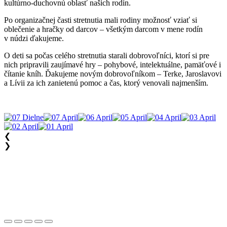
kultúrno-duchovnú oblasť našich rodín.
Po organizačnej časti stretnutia mali rodiny možnosť vziať si
oblečenie a hračky od darcov – všetkým darcom v mene rodín
v núdzi ďakujeme.
O deti sa počas celého stretnutia starali dobrovoľníci, ktorí si pre
nich pripravili zaujímavé hry – pohybové, intelektuálne, pamäťové i
čítanie kníh. Ďakujeme novým dobrovoľníkom – Terke, Jaroslavovi
a Lívii za ich zanietenú pomoc a čas, ktorý venovali najmenším.
❮
❯