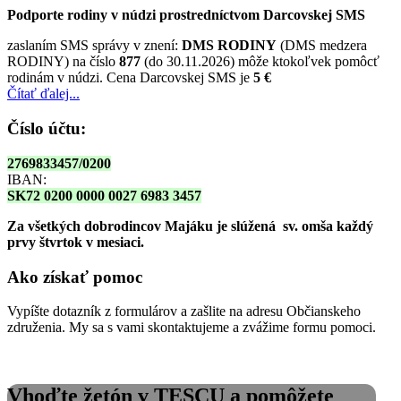
Podporte rodiny v núdzi prostredníctvom Darcovskej SMS
zaslaním SMS správy v znení:
DMS RODINY
(DMS medzera
RODINY) na číslo
877
(do 30.11.2026) môže ktokoľvek pomôcť
rodinám v núdzi. Cena Darcovskej SMS je
5 €
Čítať ďalej...
Číslo účtu:
2769833457/0200
IBAN:
SK72 0200 0000 0027 6983 3457
Za všetkých dobrodincov Majáku je slúžená sv. omša
každý
prvy štvrtok v mesiaci.
Ako získať pomoc
Vypíšte dotazník z formulárov a zašlite na adresu Občianskeho
združenia. My sa s vami skontaktujeme a zvážime formu pomoci.
Vhoďte žetón v TESCU a pomôžete