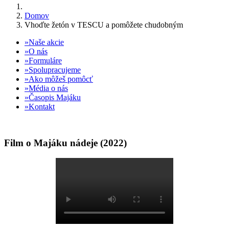
Domov
Vhoďte žetón v TESCU a pomôžete chudobným
Naše akcie
O nás
Formuláre
Spolupracujeme
Ako môžeš pomôcť
Média o nás
Časopis Majáku
Kontakt
Film o Majáku nádeje (2022)