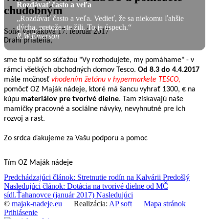
Rozdávať často a veľa
chudobným
„Rozdávať často a veľa. Vedieť, že sa niekomu ľahšie
dýcha, pretože ste žili. To je úspech.“
Soňa Vancáková
17. február 2017
R.W.Emerson
Drahí priatelia,
sme tu opäť so súťažou "Vy rozhodujete, my pomáhame" - v
rámci všetkých obchodných domov Tesco.
Od 8.3 do 4.4.2017
máte možnosť
vhodením žetónu v hypermarkete TESCO,
pomôcť OZ Maják nádeje, ktoré má šancu vyhrať 1300, € na
kúpu
materiálov pre tvorivé dielne
. Tam získavajú naše
mamičky pracovné a sociálne návyky, nevyhnutné pre ich
rozvoj a rast.
Zo srdca ďakujeme za Vašu podporu a pomoc
Tím OZ Maják nádeje
Predchádzajúci článok: Stretnutie rodín na Kalvárii
Predošlý
Nasledujúci článok: Dotácia na tvorivé dielne od MČ
sídl.Ťahanovce (január 2017)
Nasledujúci
©
majak-nadeje.eu
Realizácia:
AP soft
Mapa stránok
Prihlásenie