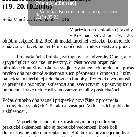
Pán môj a Boh môj
(19.-20.10.2016)
„Pán môj a Boh môj, ujmi sa môjho sporu.“
Žalm 35,23
Soňa Vancáková
23. október 2016
V priestoroch teologickej fakulty
v Košiciach sa v dňoch 19. – 20.
októbra uskutočnil 2. Ročník medzinárodnej vedeckej konferencie
s názvom: Človek na periférii spoločnosti – milosrdenstvo v praxi.
Prednášajúci z Poľska, zástupcovia z univerzity Opole, ako
aj vyučujúci z košickej univerzity, či zástupcovia organizácii
pôsobiacich na Slovensku vo svojich vystúpeniach predostreli počas
prvého dňa praktické skúsenosti z ich pôsobenia a činnosti s ľuďmi
na pokraji materiálnej a duchovnej chudoby. Teoretické vedomosti
sa prelínali s osobnými skúsenosťami, svedectvami s poskytujúcou
pomocou. Práve tieto časti silno zarezonovali v poslucháčoch.
Počas druhého dňa zazneli príspevky poväčšine z prostredia
stredných a vysokých škôl, ako aj zástupcu VÚC – z ich pohľadu
a skúsenosti.
V priebehu oboch dní zúčastneným boli predložené
praktické skúsenosti, ako aj teoretické vedomosti, ktoré boli
dokresľované video prezentáciami. Boli tiež mapované jednotlivé