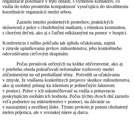
organizácie pôsobiace v tejto oblasti, s výmenou kontaktov, čo
vnáša do tohto prostredia kompaktnosť vyusťujúcu do skvalitnenia
koordinácie organizácii medzi sebou.
Zaznelo mnoho podnetných postrehov, praktických
skúseností z práce s chudobnými matkami, s rómskou komunitou,
s chorými deťmi, ako aj s ľuďmi odkázanými na pomoc v hospici.
Konferencia z nášho pohľadu tak splnila očakávania, najmä
v zmysle uplatňovania prvkov milosrdenstva, jeho konkrétneho
odovzdávania cieľovým skupinám.
Počas prestávok určených na krátke občerstvenie, ako aj
v priebehu obeda pokračovali neformálne rozhovory medzi
zúčastnenými na od prednášané témy. Potvrdili sa očakávania
v zmysle, že vnášania konkrétnych prejavov skutkov milosrdenstva,
ako aj osobitný prístup ku klientom je jedinečným faktorom
v pomoci. Práve v ich uskutočňovaní sa vnáša a prinavracia
poskytujúcim osobám ich hodnota. Počas týchto dvoch dní zaznelo
veľa podnetov na milosrdenstvo v pomoci, na dávanie sa
v naozajstnej a nezištnej láske. Týmto prvkom je potom obohatený
nielen príjemca, ale v rovnakej miere aj darca.