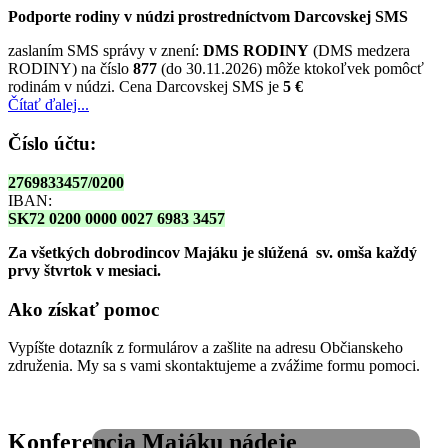
Podporte rodiny v núdzi prostredníctvom Darcovskej SMS
zaslaním SMS správy v znení:
DMS RODINY
(DMS medzera
RODINY) na číslo
877
(do 30.11.2026) môže ktokoľvek pomôcť
rodinám v núdzi. Cena Darcovskej SMS je
5 €
Čítať ďalej...
Číslo účtu:
2769833457/0200
IBAN:
SK72 0200 0000 0027 6983 3457
Za všetkých dobrodincov Majáku je slúžená sv. omša
každý
prvy štvrtok v mesiaci.
Ako získať pomoc
Vypíšte dotazník z formulárov a zašlite na adresu Občianskeho
združenia. My sa s vami skontaktujeme a zvážime formu pomoci.
Konferencia Majáku nádeje