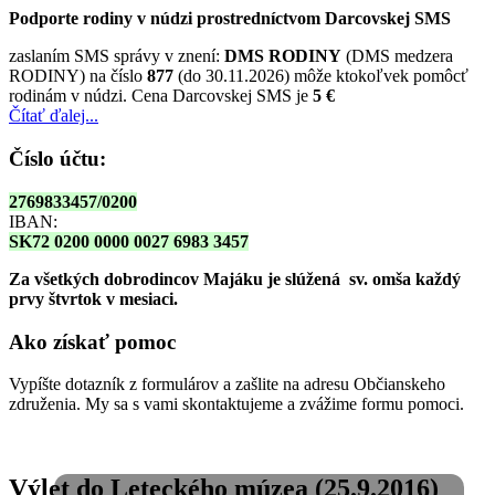
Podporte rodiny v núdzi prostredníctvom Darcovskej SMS
zaslaním SMS správy v znení:
DMS RODINY
(DMS medzera
RODINY) na číslo
877
(do 30.11.2026) môže ktokoľvek pomôcť
rodinám v núdzi. Cena Darcovskej SMS je
5 €
Čítať ďalej...
Číslo účtu:
2769833457/0200
IBAN:
SK72 0200 0000 0027 6983 3457
Za všetkých dobrodincov Majáku je slúžená sv. omša
každý
prvy štvrtok v mesiaci.
Ako získať pomoc
Vypíšte dotazník z formulárov a zašlite na adresu Občianskeho
združenia. My sa s vami skontaktujeme a zvážime formu pomoci.
Výlet do Leteckého múzea (25.9.2016)