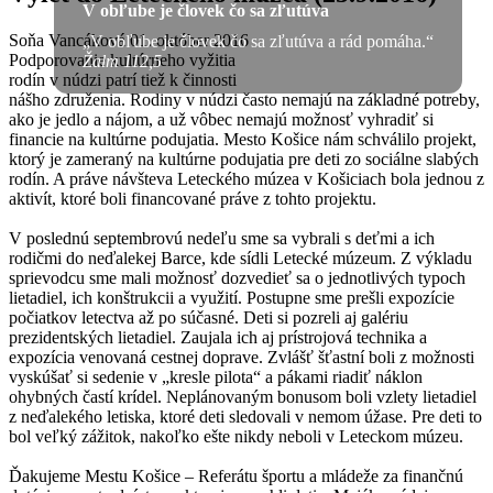
V obľube je človek čo sa zľutúva
Soňa Vancáková
01. október 2016
„V obľube je človek čo sa zľutúva a rád pomáha.“
Podporovanie kultúrneho vyžitia
Žalm 112,5
rodín v núdzi patrí tiež k činnosti
nášho združenia. Rodiny v núdzi často nemajú na základné potreby,
ako je jedlo a nájom, a už vôbec nemajú možnosť vyhradiť si
financie na kultúrne podujatia. Mesto Košice nám schválilo projekt,
ktorý je zameraný na kultúrne podujatia pre deti zo sociálne slabých
rodín. A práve návšteva Leteckého múzea v Košiciach bola jednou z
aktivít, ktoré boli financované práve z tohto projektu.
V poslednú septembrovú nedeľu sme sa vybrali s deťmi a ich
rodičmi do neďalekej Barce, kde sídli Letecké múzeum. Z výkladu
sprievodcu sme mali možnosť dozvedieť sa o jednotlivých typoch
lietadiel, ich konštrukcii a využití. Postupne sme prešli expozície
počiatkov letectva až po súčasné. Deti si pozreli aj galériu
prezidentských lietadiel. Zaujala ich aj prístrojová technika a
expozícia venovaná cestnej doprave. Zvlášť šťastní boli z možnosti
vyskúšať si sedenie v „kresle pilota“ a pákami riadiť náklon
ohybných častí krídel. Neplánovaným bonusom boli vzlety lietadiel
z neďalekého letiska, ktoré deti sledovali v nemom úžase. Pre deti to
bol veľký zážitok, nakoľko ešte nikdy neboli v Leteckom múzeu.
Ďakujeme Mestu Košice – Referátu športu a mládeže za finančnú