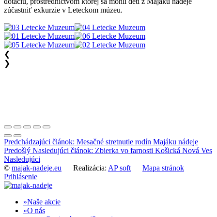
dotáciu, prostredníctvom ktorej sa mohli deti z Majáku nádeje
zúčastniť exkurzie v Leteckom múzeu.
❮
❯
Predchádzajúci článok: Mesačné stretnutie rodín Majáku nádeje
Predošlý
Nasledujúci článok: Zbierka vo farnosti Košická Nová Ves
Nasledujúci
©
majak-nadeje.eu
Realizácia:
AP soft
Mapa stránok
Prihlásenie
Naše akcie
O nás