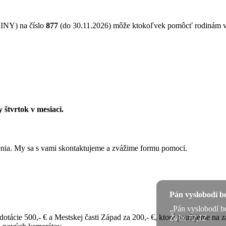
NY) na číslo
877
(do 30.11.2026) môže ktokoľvek pomôcť rodinám 
 štvrtok v mesiaci.
ženia. My sa s vami skontaktujeme a zvážime formu pomoci.
Pán vyslobodí b
„Pán vyslobodí b
dotácie 500,- € a Mestskej časti Západ za 200,- €, ktoré použijeme na z
Žalm 72,12