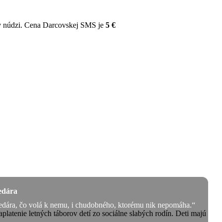
v núdzi. Cena Darcovskej SMS je
5 €
edára
edára, čo volá k nemu, i chudobného, ktorému nik nepomáha.“
aplatenie letných táborov detí zo sociálne slabých rodín. Deti majú