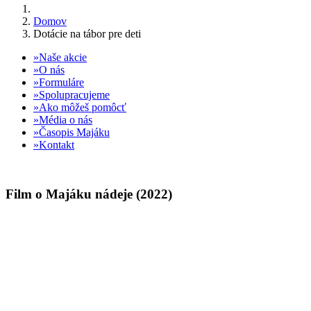
Domov
Dotácie na tábor pre deti
Naše akcie
O nás
Formuláre
Spolupracujeme
Ako môžeš pomôcť
Média o nás
Časopis Majáku
Kontakt
Film o Majáku nádeje (2022)