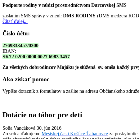
Podporte rodiny v núdzi prostredníctvom Darcovskej SMS
zaslaním SMS správy v znení:
DMS RODINY
(DMS medzera RODI
Čítať ďalej...
Číslo účtu:
2769833457/0200
IBAN:
SK72 0200 0000 0027 6983 3457
Za všetkých dobrodincov Majáku je slúžená sv. omša
každý prvy
Ako získať pomoc
Vypíšte dotazník z formulárov a zašlite na adresu Občianskeho zdru
Dotácie na tábor pre deti
Soňa Vancáková
30. jún 2016
Zo srdca ďakujeme
Mestskej časti Košíice Ťahanovce
za poskytnutie 