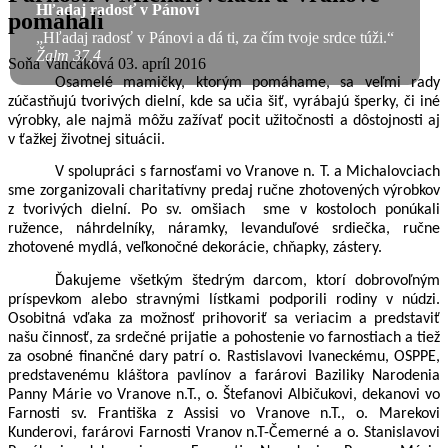
Hľadaj radosť v Pánovi
pomáhali
„Hľadaj radosť v Pánovi a dá ti, za čím tvoje srdce túži.“
Žalm 37,4
Soňa Vancáková
03. apríl 2016
Osamelé mamičky, ktorým pomáhame, sa veľmi rady
zúčastňujú tvorivých dielní, kde sa učia šiť, vyrábajú šperky, či iné
výrobky, ale najmä môžu zažívať pocit užitočnosti a dôstojnosti aj
v ťažkej životnej situácii.
V spolupráci s farnosťami vo Vranove n. T. a Michalovciach
sme zorganizovali charitatívny predaj ručne zhotovených výrobkov
z tvorivých dielní. Po sv. omšiach
sme v kostoloch ponúkali
ružence, náhrdelníky, náramky, levanduľové srdiečka, ručne
zhotovené mydlá, veľkonočné dekorácie, chňapky, zástery.
Ďakujeme všetkým štedrým darcom, ktorí dobrovoľným
príspevkom alebo stravnými lístkami podporili rodiny v núdzi.
Osobitná vďaka za možnosť prihovoriť sa veriacim a predstaviť
našu činnosť, za srdečné prijatie a pohostenie vo farnostiach a tiež
za osobné finančné dary patrí o. Rastislavovi Ivaneckému, OSPPE,
predstavenému kláštora pavlínov a farárovi Baziliky Narodenia
Panny Márie vo Vranove n.T., o. Štefanovi Albičukovi, dekanovi vo
Farnosti sv. Františka z Assisi vo Vranove n.T., o. Marekovi
Kunderovi, farárovi Farnosti Vranov n.T-Čemerné a o. Stanislavovi