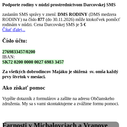
Podporte rodiny v núdzi prostredníctvom Darcovskej SMS
zaslaním SMS správy v znení:
DMS RODINY
(DMS medzera
RODINY) na číslo
877
(do 30.11.2026) môže ktokoľvek pomôcť
rodinám v núdzi. Cena Darcovskej SMS je
5 €
Čítať ďalej...
Číslo účtu:
2769833457/0200
IBAN:
SK72 0200 0000 0027 6983 3457
Za všetkých dobrodincov Majáku je slúžená sv. omša
každý
prvy štvrtok v mesiaci.
Ako získať pomoc
Vypíšte dotazník z formulárov a zašlite na adresu Občianskeho
združenia. My sa s vami skontaktujeme a zvážime formu pomoci.
Farnosti v Michalovciach a Vranove