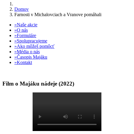
Domov
Farnosti v Michalovciach a Vranove pomáhali
Naše akcie
O nás
Formuláre
Spolupracujeme
Ako môžeš pomôcť
Média o nás
Časopis Majáku
Kontakt
Film o Majáku nádeje (2022)