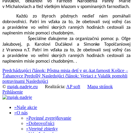
Pavúkovi, dekanovi vo Farnosti Narodenia Panny Márie
v Michaloviach a tiež všetkým kňazom v spomínaných farnostiach.
Každú zo štyroch pôstnych nedieľ nám pomáhali
dobrovoľníci. Patrí im vďaka za to, že obetovali svoj voľný čas
a pravidelne vo veľmi skorých ranných hodinách cestovali za
naplnením misie pomoci chudobným.
Špeciálne ďakujeme za organizačnú pomoc p. Oľge
Jakubovej, p. Karolovi Dučákovi a Simonke Topolčaniovej
z Vranova n.T. Patrí im vďaka za to, že obetovali svoj voľný čas
a pravidelne vo veľmi skorých ranných hodinách cestovali za
naplnením misie pomoci chudobným. .
Predchádzajúci článok: Pôstna misia detí v gr.-kat.farnosti Košice –
Ťahanovce
Predošlý
Nasledujúci článok: Veriaci z Valalik pomohli
potravinami
Nasledujúci
©
majak-nadeje.eu
Realizácia:
AP soft
Mapa stránok
Prihlásenie
Naše akcie
O nás
Povinné zverejňovanie
Dobrovoľníci
Verejné zbierky