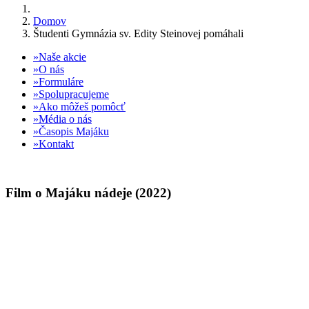
Domov
Študenti Gymnázia sv. Edity Steinovej pomáhali
Naše akcie
O nás
Formuláre
Spolupracujeme
Ako môžeš pomôcť
Média o nás
Časopis Majáku
Kontakt
Film o Majáku nádeje (2022)