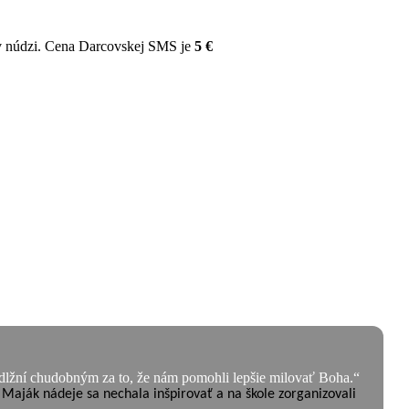
v núdzi. Cena Darcovskej SMS je
5 €
dlžní chudobným za to, že nám pomohli lepšie milovať Boha.“
Maják nádeje sa nechala inšpirovať a na škole zorganizovali