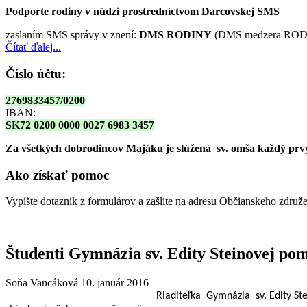
Podporte rodiny v núdzi prostredníctvom Darcovskej SMS
zaslaním SMS správy v znení:
DMS RODINY
(DMS medzera RODI
Čítať ďalej...
Číslo účtu:
2769833457/0200
IBAN:
SK72 0200 0000 0027 6983 3457
Za všetkých dobrodincov Majáku je slúžená sv. omša
každý prvy
Ako získať pomoc
Vypíšte dotazník z formulárov a zašlite na adresu Občianskeho zdru
Študenti Gymnázia sv. Edity Steinovej po
Soňa Vancáková
10. január 2016
Riaditeľka
Gymnázia
sv. Edity St