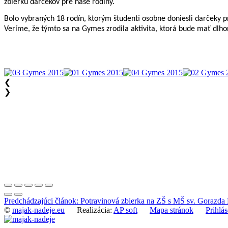
zbierku darčekov pre naše rodiny.
Bolo vybraných 18 rodín, ktorým študenti osobne doniesli darčeky 
Veríme, že týmto sa na Gymes zrodila aktivita, ktorá bude mať dlh
❮
❯
Predchádzajúci článok: Potravinová zbierka na ZŠ s MŠ sv. Gorazda
©
majak-nadeje.eu
Realizácia:
AP soft
Mapa stránok
Prihlás