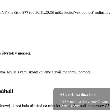
NY) na číslo
877
(do 30.11.2026) môže ktokoľvek pomôcť rodinám 
 štvrtok v mesiaci.
ženia. My sa s vami skontaktujeme a zvážime formu pomoci.
máhali
Až v nebi sa dozvieme
„Až v nebi sa dozvieme čo sme 
Matka Tereza
einovej
, ktorá bola účastná na minuloročnom stretnutí
sponzorov OZ 