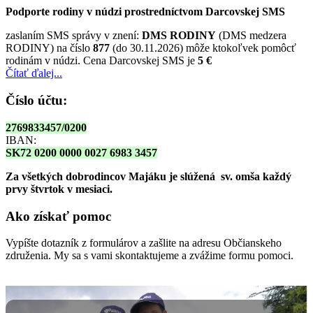
Podporte rodiny v núdzi prostredníctvom Darcovskej SMS
zaslaním SMS správy v znení:
DMS RODINY
(DMS medzera
RODINY) na číslo
877
(do 30.11.2026) môže ktokoľvek pomôcť
rodinám v núdzi. Cena Darcovskej SMS je
5 €
Čítať ďalej...
Číslo účtu:
2769833457/0200
IBAN:
SK72 0200 0000 0027 6983 3457
Za všetkých dobrodincov Majáku je slúžená sv. omša
každý
prvy štvrtok v mesiaci.
Ako získať pomoc
Vypíšte dotazník z formulárov a zašlite na adresu Občianskeho
združenia. My sa s vami skontaktujeme a zvážime formu pomoci.