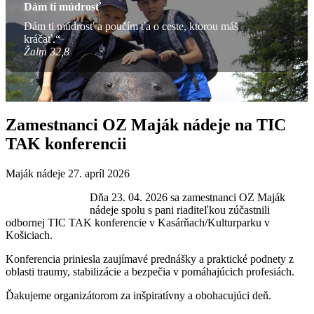
Dám ti múdrosť
Dám ti múdrosť a poučím ťa o ceste, ktorou máš
kráčať.“
Žalm 32,8
Zamestnanci OZ Maják nádeje na TIC
TAK konferencii
Maják nádeje
27. apríl 2026
Dňa 23. 04. 2026 sa zamestnanci OZ Maják
nádeje spolu s pani riaditeľkou zúčastnili
odbornej TIC TAK konferencie v Kasárňach/Kulturparku v
Košiciach.
Konferencia priniesla zaujímavé prednášky a praktické podnety z
oblasti traumy, stabilizácie a bezpečia v pomáhajúcich profesiách.
Ďakujeme organizátorom za inšpiratívny a obohacujúci deň.