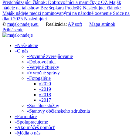
Predchádzajúci článok: Dobrovoľníci a mamičky z OZ Maják
nádeje na talkshow Bez šepkára
Predošlý
Nasledujúci článok:
Maják nádeje medzi nominovanými na národné ocenenie Srdce na
dlani 2025
Nasledujúci
©
majak-nadeje.eu
Realizácia:
AP soft
Mapa stránok
Prihlásenie
Naše akcie
O nás
Povinné zverejňovanie
Dobrovoľníci
Verejné zbierky
Výročné správy
Fotogalérie
2020
2019
2018
2017
Sociálne služby
Stanovy občianskeho združenia
Formuláre
Spolupracujeme
Ako môžeš pomôcť
Média o nás