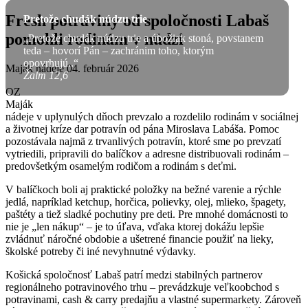
Fresh potraviny od spoločnosti Labaš
Pretože chudák núdzu trie
pomohli rodinám v núdzi
„Pretože chudák núdzu trie a úbožiak stoná, povstanem
teda – hovorí Pán – zachránim toho, ktorým
opovrhujú..“
Maják nádeje
04. február 2026
Žalm 12,6
OZ
Maják
nádeje v uplynulých dňoch prevzalo a rozdelilo rodinám v sociálnej
a životnej kríze dar potravín od pána Miroslava Labáša. Pomoc
pozostávala najmä z trvanlivých potravín, ktoré sme po prevzatí
vytriedili, pripravili do balíčkov a adresne distribuovali rodinám –
predovšetkým osamelým rodičom a rodinám s deťmi.
V balíčkoch boli aj praktické položky na bežné varenie a rýchle
jedlá, napríklad ketchup, horčica, polievky, olej, mlieko, špagety,
paštéty a tiež sladké pochutiny pre deti. Pre mnohé domácnosti to
nie je „len nákup“ – je to úľava, vďaka ktorej dokážu lepšie
zvládnuť náročné obdobie a ušetrené financie použiť na lieky,
školské potreby či iné nevyhnutné výdavky.
Košická spoločnosť Labaš patrí medzi stabilných partnerov
regionálneho potravinového trhu – prevádzkuje veľkoobchod s
potravinami, cash & carry predajňu a vlastné supermarkety. Zároveň