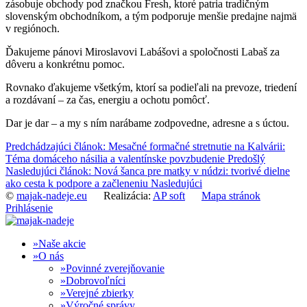
zásobuje obchody pod značkou Fresh, ktoré patria tradičným
slovenským obchodníkom, a tým podporuje menšie predajne najmä
v regiónoch.
Ďakujeme pánovi Miroslavovi Labášovi a spoločnosti Labaš za
dôveru a konkrétnu pomoc.
Rovnako ďakujeme všetkým, ktorí sa podieľali na prevoze, triedení
a rozdávaní – za čas, energiu a ochotu pomôcť.
Dar je dar – a my s ním narábame zodpovedne, adresne a s úctou.
Predchádzajúci článok: Mesačné formačné stretnutie na Kalvárii:
Téma domáceho násilia a valentínske povzbudenie
Predošlý
Nasledujúci článok: Nová šanca pre matky v núdzi: tvorivé dielne
ako cesta k podpore a začleneniu
Nasledujúci
©
majak-nadeje.eu
Realizácia:
AP soft
Mapa stránok
Prihlásenie
Naše akcie
O nás
Povinné zverejňovanie
Dobrovoľníci
Verejné zbierky
Výročné správy