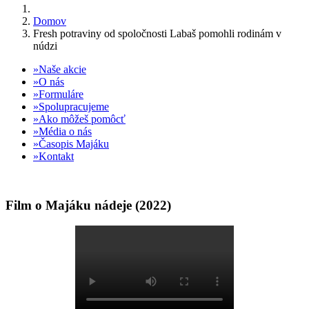
Domov
Fresh potraviny od spoločnosti Labaš pomohli rodinám v
núdzi
Naše akcie
O nás
Formuláre
Spolupracujeme
Ako môžeš pomôcť
Média o nás
Časopis Majáku
Kontakt
Film o Majáku nádeje (2022)