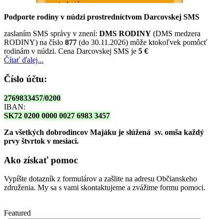
Podporte rodiny v núdzi prostredníctvom Darcovskej SMS
zaslaním SMS správy v znení:
DMS RODINY
(DMS medzera
RODINY) na číslo
877
(do 30.11.2026) môže ktokoľvek pomôcť
rodinám v núdzi. Cena Darcovskej SMS je
5 €
Čítať ďalej...
Číslo účtu:
2769833457/0200
IBAN:
SK72 0200 0000 0027 6983 3457
Za všetkých dobrodincov Majáku je slúžená sv. omša
každý
prvy štvrtok v mesiaci.
Ako získať pomoc
Vypíšte dotazník z formulárov a zašlite na adresu Občianskeho
združenia. My sa s vami skontaktujeme a zvážime formu pomoci.
Featured