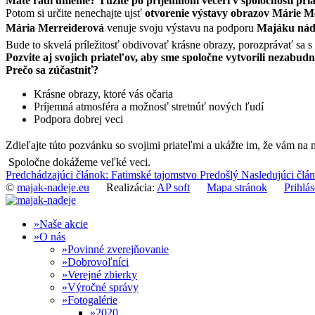
Máte radi umenie? Túžite po príjemnom večeri v spoločnosti pri
Potom si určite nenechajte ujsť
otvorenie výstavy obrazov Márie M
Mária Merreiderová
venuje svoju výstavu na podporu
Majáku nád
Bude to skvelá príležitosť obdivovať krásne obrazy, porozprávať sa 
Pozvite aj svojich priateľov, aby sme spoločne vytvorili nezabud
Prečo sa zúčastniť?
Krásne obrazy, ktoré vás očaria
Príjemná atmosféra a možnosť stretnúť nových ľudí
Podpora dobrej veci
Zdieľajte túto pozvánku so svojimi priateľmi a ukážte im, že vám na n
Spoločne dokážeme veľké veci.
Predchádzajúci článok: Fatimské tajomstvo
Predošlý
Nasledujúci člá
©
majak-nadeje.eu
Realizácia:
AP soft
Mapa stránok
Prihlás
Naše akcie
O nás
Povinné zverejňovanie
Dobrovoľníci
Verejné zbierky
Výročné správy
Fotogalérie
2020