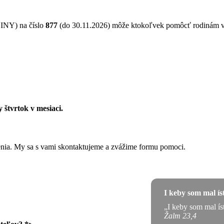
NY) na číslo
877
(do 30.11.2026) môže ktokoľvek pomôcť rodinám 
 štvrtok v mesiaci.
ženia. My sa s vami skontaktujeme a zvážime formu pomoci.
I keby som mal í
„I keby som mal ís
Žalm 23,4