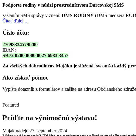
Podporte rodiny v núdzi prostredníctvom Darcovskej SMS
zaslaním SMS správy v znení:
DMS RODINY
(DMS medzera RODI
Čítať ďalej...
Číslo účtu:
2769833457/0200
IBAN:
SK72 0200 0000 0027 6983 3457
Za všetkých dobrodincov Majáku je slúžená sv. omša
každý prvy
Ako získať pomoc
Vypíšte dotazník z formulárov a zašlite na adresu Občianskeho zdru
Featured
Príďte na výnimočnú výstavu!
Maják nádeje
27. september 2024