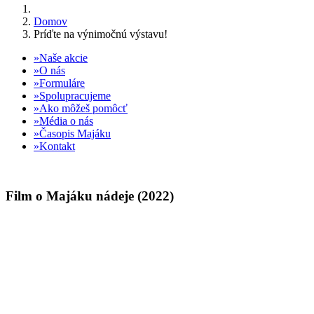
Domov
Príďte na výnimočnú výstavu!
Naše akcie
O nás
Formuláre
Spolupracujeme
Ako môžeš pomôcť
Média o nás
Časopis Majáku
Kontakt
Film o Majáku nádeje (2022)