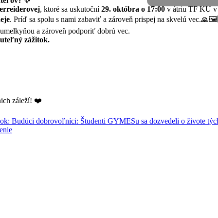
ateľov? ✨
erreiderovej
, ktoré sa uskutoční
29. októbra o 17:00
v átriu TF KU v
eje
. Príď sa spolu s nami zabaviť a zároveň prispej na skvelú vec.🙏🖼
s umelkyňou a zároveň podporiť dobrú vec.
nuteľný zážitok.
ich záleží! ❤️
nok: Budúci dobrovoľníci: Študenti GYMESu sa dozvedeli o živote tých
enie