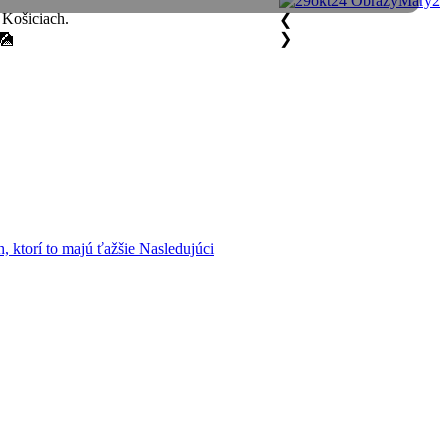
 Košiciach.
❮
❯
️🎑
, ktorí to majú ťažšie
Nasledujúci