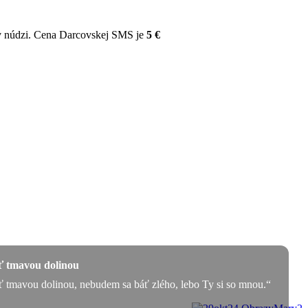
v núdzi. Cena Darcovskej SMS je
5 €
sť tmavou dolinou
ť tmavou dolinou, nebudem sa báť zlého, lebo Ty si so mnou.“