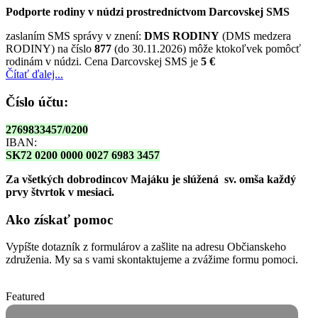
Podporte rodiny v núdzi prostredníctvom Darcovskej SMS
zaslaním SMS správy v znení:
DMS RODINY
(DMS medzera
RODINY) na číslo
877
(do 30.11.2026) môže ktokoľvek pomôcť
rodinám v núdzi. Cena Darcovskej SMS je
5 €
Čítať ďalej...
Číslo účtu:
2769833457/0200
IBAN:
SK72 0200 0000 0027 6983 3457
Za všetkých dobrodincov Majáku je slúžená sv. omša
každý
prvy štvrtok v mesiaci.
Ako získať pomoc
Vypíšte dotazník z formulárov a zašlite na adresu Občianskeho
združenia. My sa s vami skontaktujeme a zvážime formu pomoci.
Featured