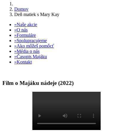
Domov
Deň matiek s Mary Kay
Naše akcie
O nás
Formuláre
Spolupracujeme
Ako môžeš pomôcť
Média o nás
Časopis Majáku
Kontakt
Film o Majáku nádeje (2022)