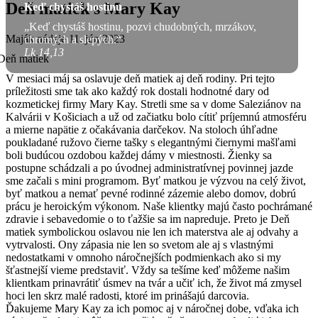
Deň matiek s Mary Kay
Keď chystáš hostinu
„Keď chystáš hostinu, pozvi chudobných, mrzákov,
Maják nádeje
11. jún 2023
chromých a slepých.“
Lk 14,13
V mesiaci máj sa oslavuje deň matiek aj deň rodiny. Pri tejto
príležitosti sme tak ako každý rok dostali hodnotné dary od
kozmetickej firmy Mary Kay. Stretli sme sa v dome Saleziánov na
Kalvárii v Košiciach a už od začiatku bolo cítiť príjemnú atmosféru
a mierne napätie z očakávania darčekov. Na stoloch úhľadne
poukladané ružovo čierne tašky s elegantnými čiernymi mašľami
boli budúcou ozdobou každej dámy v miestnosti. Žienky sa
postupne schádzali a po úvodnej administratívnej povinnej jazde
sme začali s mini programom. Byť matkou je výzvou na celý život,
byť matkou a nemať pevné rodinné zázemie alebo domov, dobrú
prácu je heroickým výkonom. Naše klientky majú často pochrámané
zdravie i sebavedomie o to ťažšie sa im napreduje. Preto je Deň
matiek symbolickou oslavou nie len ich materstva ale aj odvahy a
vytrvalosti. Ony zápasia nie len so svetom ale aj s vlastnými
nedostatkami v omnoho náročnejších podmienkach ako si my
šťastnejší vieme predstaviť. Vždy sa tešíme keď môžeme našim
klientkam prinavrátiť úsmev na tvár a učiť ich, že život má zmysel
hoci len skrz malé radosti, ktoré im prinášajú darcovia.
Ďakujeme Mary Kay za ich pomoc aj v náročnej dobe, vďaka ich