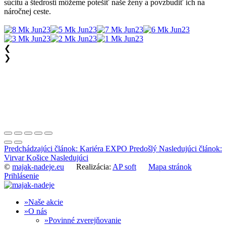
súcitu a štedrosti môžeme potešiť naše ženy a povzbudiť ich na
náročnej ceste.
❮
❯
Predchádzajúci článok: Kariéra EXPO
Predošlý
Nasledujúci článok:
Virvar Košice
Nasledujúci
©
majak-nadeje.eu
Realizácia:
AP soft
Mapa stránok
Prihlásenie
Naše akcie
O nás
Povinné zverejňovanie