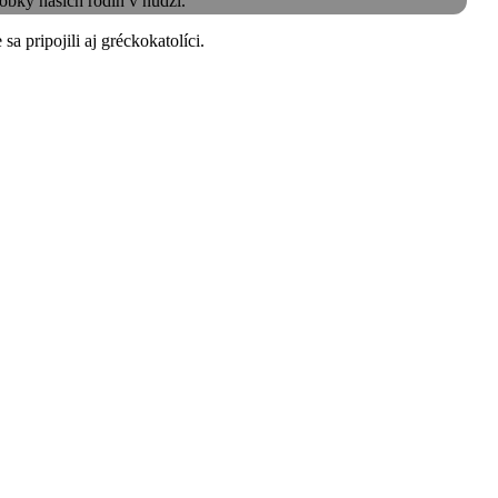
obky našich rodín v núdzi.
sa pripojili aj gréckokatolíci.