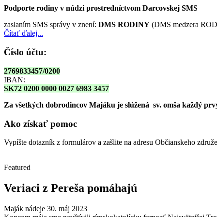
Podporte rodiny v núdzi prostredníctvom Darcovskej SMS
zaslaním SMS správy v znení:
DMS RODINY
(DMS medzera RODI
Čítať ďalej...
Číslo účtu:
2769833457/0200
IBAN:
SK72 0200 0000 0027 6983 3457
Za všetkých dobrodincov Majáku je slúžená sv. omša
každý prvy
Ako získať pomoc
Vypíšte dotazník z formulárov a zašlite na adresu Občianskeho zdru
Featured
Veriaci z Pereša pomáhajú
Maják nádeje
30. máj 2023