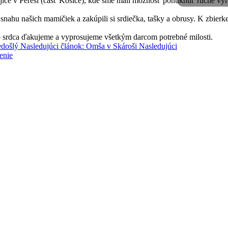
jice v Pereši (časť Košice), kde sme mali možnosť ponúknuť ručné výr
i snahu našich mamičiek a zakúpili si srdiečka, tašky a obrusy. K zbierke 
 srdca ďakujeme a vyprosujeme všetkým darcom potrebné milosti.
edošlý
Nasledujúci článok: Omša v Skároši
Nasledujúci
enie