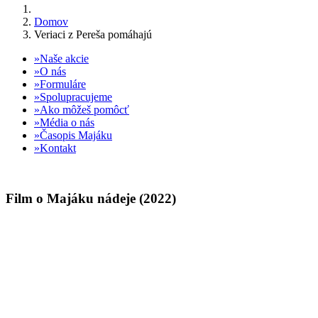
Domov
Veriaci z Pereša pomáhajú
Naše akcie
O nás
Formuláre
Spolupracujeme
Ako môžeš pomôcť
Média o nás
Časopis Majáku
Kontakt
Film o Majáku nádeje (2022)