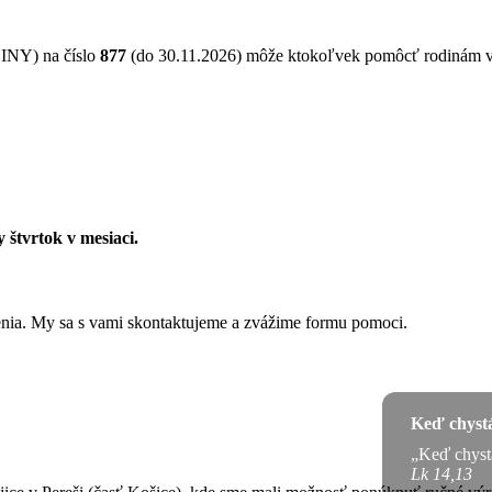
NY) na číslo
877
(do 30.11.2026) môže ktokoľvek pomôcť rodinám 
 štvrtok v mesiaci.
ženia. My sa s vami skontaktujeme a zvážime formu pomoci.
Keď chystá
„Keď chyst
Lk 14,13