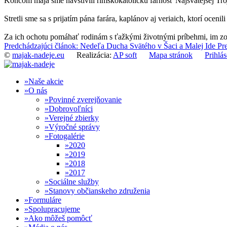
Koncom mája sme navštívili rímskokatolícku farnosť Najsvätejšej Tro
Stretli sme sa s prijatím pána farára, kaplánov aj veriaich, ktorí ocenil
Za ich ochotu pomáhať rodinám s ťažkými životnými príbehmi, im zo
Predchádzajúci článok: Nedeľa Ducha Svätého v Šaci a Malej Ide
Pr
©
majak-nadeje.eu
Realizácia:
AP soft
Mapa stránok
Prihlás
Naše akcie
O nás
Povinné zverejňovanie
Dobrovoľníci
Verejné zbierky
Výročné správy
Fotogalérie
2020
2019
2018
2017
Sociálne služby
Stanovy občianskeho združenia
Formuláre
Spolupracujeme
Ako môžeš pomôcť