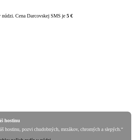
v núdzi. Cena Darcovskej SMS je
5 €
š hostinu
áš hostinu, pozvi chudobných, mrzákov, chromých a slepých.“