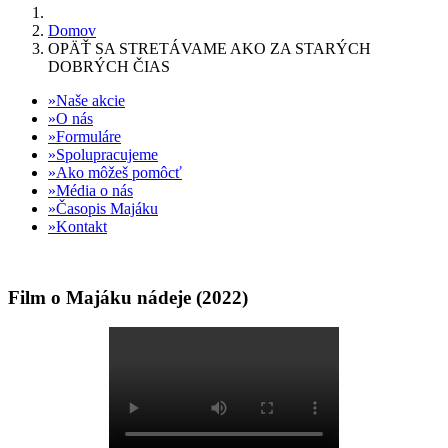
Domov
OPÄŤ SA STRETÁVAME AKO ZA STARÝCH
DOBRÝCH ČIAS
Naše akcie
O nás
Formuláre
Spolupracujeme
Ako môžeš pomôcť
Média o nás
Časopis Majáku
Kontakt
Film o Majáku nádeje (2022)