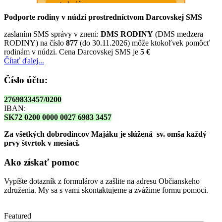
Podporte rodiny v núdzi prostredníctvom Darcovskej SMS
zaslaním SMS správy v znení:
DMS RODINY
(DMS medzera
RODINY) na číslo
877
(do 30.11.2026) môže ktokoľvek pomôcť
rodinám v núdzi. Cena Darcovskej SMS je
5 €
Čítať ďalej...
Číslo účtu:
2769833457/0200
IBAN:
SK72 0200 0000 0027 6983 3457
Za všetkých dobrodincov Majáku je slúžená sv. omša
každý
prvy štvrtok v mesiaci.
Ako získať pomoc
Vypíšte dotazník z formulárov a zašlite na adresu Občianskeho
združenia. My sa s vami skontaktujeme a zvážime formu pomoci.
Featured