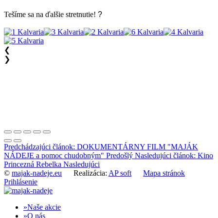
Tešíme sa na ďalšie stretnutie!
?
❮
❯
Predchádzajúci článok: DOKUMENTÁRNY FILM "MAJÁK
NÁDEJE a pomoc chudobným"
Predošlý
Nasledujúci článok: Kino
Princezná Rebelka
Nasledujúci
©
majak-nadeje.eu
Realizácia:
AP soft
Mapa stránok
Prihlásenie
Naše akcie
O nás