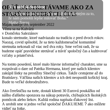
OPÄŤ SA STRETÁVAME AKO ZA
Až v nebi sa dozvieme
STARÝCH DOBRÝCH ČIAS
„Až v nebi sa dozvieme čo sme dlžní chudobným za to,
že nám pomohli lepšie milovať Boha.“
Matka Tereza
Maják nádeje
09. september 2022
Včera sa na Kalvárii
v Domčeku Saleziánov
konalo stretnutie, ktoré nadviazalo na tradíciu z pred dvoch rokov.
Naozaj, covid spôsobil, že sa tieto každomesačné komunitné
stretnutia nekonali už viac než dva roky. Sme veľmi radi, že sa
budeme opäť pravidelne stretávať a tráviť spoločný čas a kultivovať
vzťahy a priateľstvá.
Na tomto posedení, ktoré malo hlavne informačný charakter, sme sa
rozprávali o dare od Patrika Hermana, ktorý pre našich klientov
zakúpil lístky na prestížny Slnečný cirkus. Takže cestujeme až do
Bratislavy. Väčšina našich klientov a ich deti neopustili košický kraj.
Bude to veľké dobrodružstvo.
Ako čerešničku na torte, dostali klienti 30 Eurovú poukážku od
nášho ďalšieho sponzora na nákup potravín, chýbajúcich školských
pomôcok alebo liekov. Každá rodina napísala ďakovný list.
A urobili sme si jedno veľké spoločné ĎAKUJEME
?
ako môžete
vidieť na fotke.