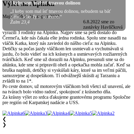
Výlet na Alpinku
I keby som mal ísť tmavou dolinou
„I keby som mal ísť tmavou dolinou, nebudem sa báť
Maják nádeje
18. august 2022
zlého, lebo Ty si so mnou.“
6.8.2022 sme zo
Žalm 23,4
zastávky Havlíčková
vyrazili 3 rodinky na Alpinku. Najprv sme sa peši dostalo do
Čermeľa, kde nás čakala ešte jedna rodinka. Spolu sme nasadli na
vláčik Katka, ktorý nás zaviedol do nášho cieľa: na Alpinku.
Detičky sa počas jazdy vláčikom len usmievali a vychutnávali si
jazdu, čo bolo vidieť na ich krásnych a usmievavých rozžiarených
tváričkách. Keď sme už dorazili na Alpinku, presunuli sme sa do
altánku, kde sme si pripravili oheň a opekačka mohla začať. Keď sa
bruška naplnili, detičky si vyskúšali káry, ktoré sa im veľmi páčili,
samozrejme aj dospelákom. Tí odvážnejší skúsili aj Tarzaniu a
zvládli to na 1*.
Po ceste domov, už motorovým vláčikom boli všetci už unavení, ale
na tvárach bolo vidno radosť, spokojnosť z krásneho dňa.
Za krásny výlet zo srdca ďakujeme grantovému programu Spoločne
pre región od Karpatskej nadácie a USS.
❮
❯