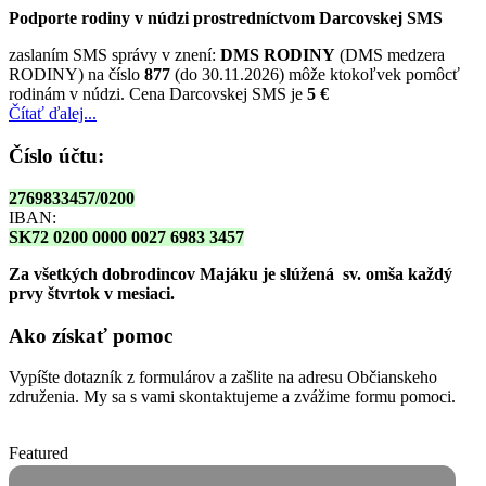
Podporte rodiny v núdzi prostredníctvom Darcovskej SMS
zaslaním SMS správy v znení:
DMS RODINY
(DMS medzera
RODINY) na číslo
877
(do 30.11.2026) môže ktokoľvek pomôcť
rodinám v núdzi. Cena Darcovskej SMS je
5 €
Čítať ďalej...
Číslo účtu:
2769833457/0200
IBAN:
SK72 0200 0000 0027 6983 3457
Za všetkých dobrodincov Majáku je slúžená sv. omša
každý
prvy štvrtok v mesiaci.
Ako získať pomoc
Vypíšte dotazník z formulárov a zašlite na adresu Občianskeho
združenia. My sa s vami skontaktujeme a zvážime formu pomoci.
Featured