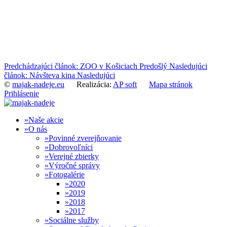
Predchádzajúci článok: ZOO v Košiciach
Predošlý
Nasledujúci
článok: Návšteva kina
Nasledujúci
©
majak-nadeje.eu
Realizácia:
AP soft
Mapa stránok
Prihlásenie
Naše akcie
O nás
Povinné zverejňovanie
Dobrovoľníci
Verejné zbierky
Výročné správy
Fotogalérie
2020
2019
2018
2017
Sociálne služby