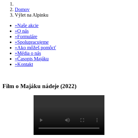
Domov
Výlet na Alpinku
Naše akcie
O nás
Formuláre
Spolupracujeme
Ako môžeš pomôcť
Média o nás
Časopis Majáku
Kontakt
Film o Majáku nádeje (2022)