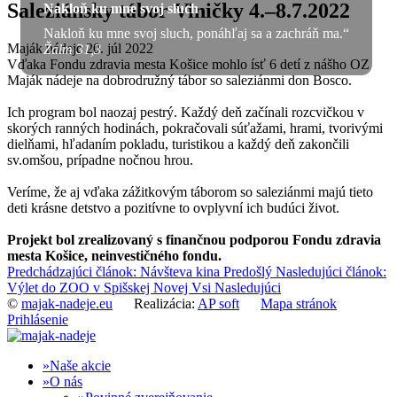
Saleziánsky tábor Viničky 4.–8.7.2022
Nakloň ku mne svoj sluch
Nakloň ku mne svoj sluch, ponáhľaj sa a zachráň ma.“
Maják nádeje
20. júl 2022
Žalm 31,3
Vďaka Fondu zdravia mesta Košice mohlo ísť 6 detí z nášho OZ
Maják nádeje na dobrodružný tábor so saleziánmi don Bosco.
Ich program bol naozaj pestrý. Každý deň začínali rozcvičkou v
skorých ranných hodinách, pokračovali súťažami, hrami, tvorivými
dielňami, hľadaním pokladu, turistikou a každý deň zakončili
sv.omšou, prípadne nočnou hrou.
Veríme, že aj vďaka zážitkovým táborom so saleziánmi majú tieto
deti krásne detstvo a pozitívne to ovplyvní ich budúci život.
Projekt bol zrealizovaný s finančnou podporou Fondu zdravia
mesta Košice, neinvestičného fondu.
Predchádzajúci článok: Návšteva kina
Predošlý
Nasledujúci článok:
Výlet do ZOO v Spišskej Novej Vsi
Nasledujúci
©
majak-nadeje.eu
Realizácia:
AP soft
Mapa stránok
Prihlásenie
Naše akcie
O nás