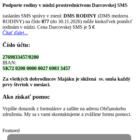
Podporte rodiny v núdzi prostredníctvom Darcovskej SMS
zaslaním SMS správy v znení:
DMS RODINY
(DMS medzera
RODINY) na číslo
877
(do 30.11.2026) môže ktokoľvek pomôcť
rodinám v núdzi. Cena Darcovskej SMS je
5 €
Čítať ďalej...
Číslo účtu:
2769833457/0200
IBAN:
SK72 0200 0000 0027 6983 3457
Za všetkých dobrodincov Majáku je slúžená sv. omša
každý
prvy štvrtok v mesiaci.
Ako získať pomoc
Vypíšte dotazník z formulárov a zašlite na adresu Občianskeho
združenia. My sa s vami skontaktujeme a zvážime formu pomoci.
Featured