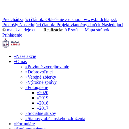
Predchádzajúci článok: Oblečenie z e-shopu www.budchlap.sk
Predošlý
Nasledujúci článok: Projekt vianočný darček
Nasledujúci
©
majak-nadeje.eu
Realizácia:
AP soft
Mapa stránok
Prihlásenie
Naše akcie
O nás
Povinné zverejňovanie
Dobrovoľníci
Verejné zbierky
Výročné správy
Fotogalérie
2020
2019
2018
2017
Sociálne služby
Stanovy občianskeho združenia
Formuláre
Spolupracujeme