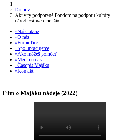
Domov
Aktivity podporené Fondom na podporu kultúry
národnostných menšín
Naše akcie
O nás
Formuláre
Spolupracujeme
Ako môžeš pomôcť
Média o nás
Časopis Majáku
Kontakt
Film o Majáku nádeje (2022)