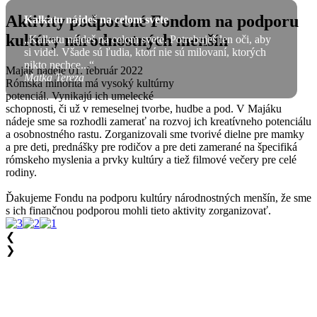
Aktivity podporené Fondom na podporu
Kalkatu nájdeš na celom svete
kultúry národnostných menšín
„Kalkatu nájdeš na celom svete. Potrebuješ len oči, aby
si videl. Všade sú ľudia, ktorí nie sú milovaní, ktorých
nikto nechce...“
Maják nádeje
01. február 2022
Matka Tereza
Rómska minorita má vysoký kultúrny
potenciál. Vynikajú ich umelecké
schopnosti, či už v remeselnej tvorbe, hudbe a pod. V Majáku
nádeje sme sa rozhodli zamerať na rozvoj ich kreatívneho potenciálu
a osobnostného rastu. Zorganizovali sme tvorivé dielne pre mamky
a pre deti, prednášky pre rodičov a pre deti zamerané na špecifiká
rómskeho myslenia a prvky kultúry a tiež filmové večery pre celé
rodiny.
Ďakujeme Fondu na podporu kultúry národnostných menšín, že sme
s ich finančnou podporou mohli tieto aktivity zorganizovať.
❮
❯