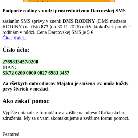
Podporte rodiny v núdzi prostredníctvom Darcovskej SMS
zaslaním SMS správy v znení:
DMS RODINY
(DMS medzera
RODINY) na číslo
877
(do 30.11.2026) môže ktokoľvek pomôcť
rodinám v núdzi. Cena Darcovskej SMS je
5 €
Čítať ďalej...
Číslo účtu:
2769833457/0200
IBAN:
SK72 0200 0000 0027 6983 3457
Za všetkých dobrodincov Majáku je slúžená sv. omša
každý
prvy štvrtok v mesiaci.
Ako získať pomoc
Vypíšte dotazník z formulárov a zašlite na adresu Občianskeho
združenia. My sa s vami skontaktujeme a zvážime formu pomoci.
Featured