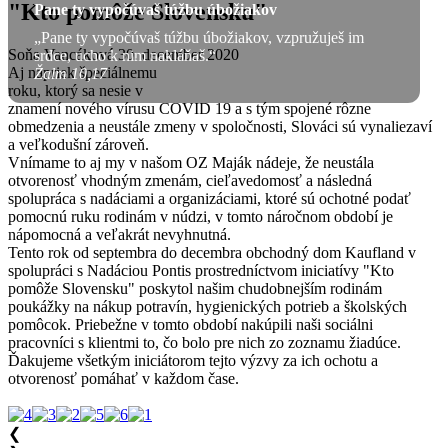
"Kto pomôže Slovensku"
Pane ty vypočúvaš túžbu úbožiakov
„Pane ty vypočúvaš túžbu úbožiakov, vzpružuješ im
Soňa Vancáková
30. december 2020
srdce, ucho k nim nakláňaš.“
Aj napriek špeciálnemu
Žalm 10,17
roku, ktorý sa nesie v
znamení nového vírusu COVID 19 a s tým spojené rôzne
obmedzenia a neustále zmeny v spoločnosti, Slováci sú vynaliezaví
a veľkodušní zároveň.
Vnímame to aj my v našom OZ Maják nádeje, že neustála
otvorenosť vhodným zmenám, cieľavedomosť a následná
spolupráca s nadáciami a organizáciami, ktoré sú ochotné podať
pomocnú ruku rodinám v núdzi, v tomto náročnom období je
nápomocná a veľakrát nevyhnutná.
Tento rok od septembra do decembra obchodný dom Kaufland v
spolupráci s Nadáciou Pontis prostredníctvom iniciatívy "Kto
pomôže Slovensku" poskytol našim chudobnejším rodinám
poukážky na nákup potravín, hygienických potrieb a školských
pomôcok. Priebežne v tomto období nakúpili naši sociálni
pracovníci s klientmi to, čo bolo pre nich zo zoznamu žiadúce.
Ďakujeme všetkým iniciátorom tejto výzvy za ich ochotu a
otvorenosť pomáhať v každom čase.
❮