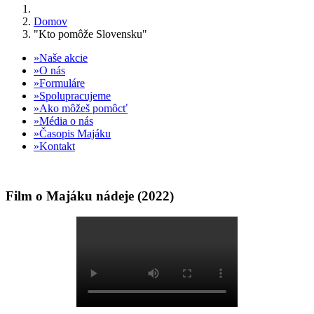
Domov
"Kto pomôže Slovensku"
Naše akcie
O nás
Formuláre
Spolupracujeme
Ako môžeš pomôcť
Média o nás
Časopis Majáku
Kontakt
Film o Majáku nádeje (2022)