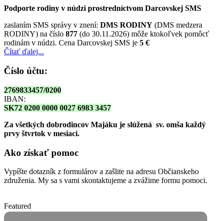
Podporte rodiny v núdzi prostredníctvom Darcovskej SMS
zaslaním SMS správy v znení:
DMS RODINY
(DMS medzera
RODINY) na číslo
877
(do 30.11.2026) môže ktokoľvek pomôcť
rodinám v núdzi. Cena Darcovskej SMS je
5 €
Čítať ďalej...
Číslo účtu:
2769833457/0200
IBAN:
SK72 0200 0000 0027 6983 3457
Za všetkých dobrodincov Majáku je slúžená sv. omša
každý
prvy štvrtok v mesiaci.
Ako získať pomoc
Vypíšte dotazník z formulárov a zašlite na adresu Občianskeho
združenia. My sa s vami skontaktujeme a zvážime formu pomoci.
Featured