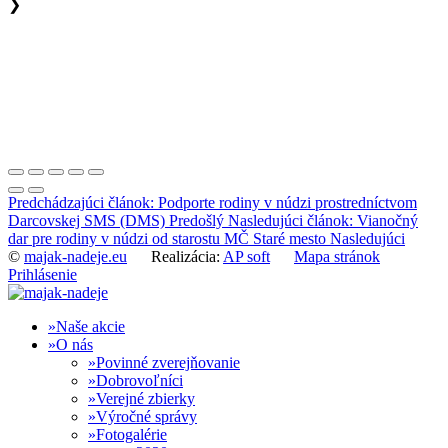
❯
Predchádzajúci článok: Podporte rodiny v núdzi prostredníctvom
Darcovskej SMS (DMS)
Predošlý
Nasledujúci článok: Vianočný
dar pre rodiny v núdzi od starostu MČ Staré mesto
Nasledujúci
©
majak-nadeje.eu
Realizácia:
AP soft
Mapa stránok
Prihlásenie
Naše akcie
O nás
Povinné zverejňovanie
Dobrovoľníci
Verejné zbierky
Výročné správy
Fotogalérie