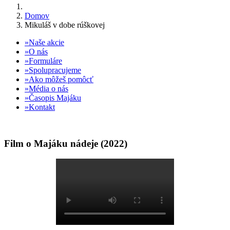
Domov
Mikuláš v dobe rúškovej
Naše akcie
O nás
Formuláre
Spolupracujeme
Ako môžeš pomôcť
Média o nás
Časopis Majáku
Kontakt
Film o Majáku nádeje (2022)