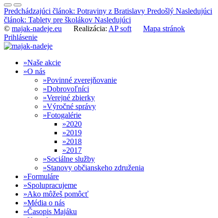
Predchádzajúci článok: Potraviny z Bratislavy
Predošlý
Nasledujúci
článok: Tablety pre školákov
Nasledujúci
©
majak-nadeje.eu
Realizácia:
AP soft
Mapa stránok
Prihlásenie
Naše akcie
O nás
Povinné zverejňovanie
Dobrovoľníci
Verejné zbierky
Výročné správy
Fotogalérie
2020
2019
2018
2017
Sociálne služby
Stanovy občianskeho združenia
Formuláre
Spolupracujeme
Ako môžeš pomôcť
Média o nás
Časopis Majáku