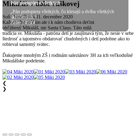
Mikuláš v dobe rúškovej
Pán podopiera všetkých
„Pán podopiera všetkých, čo klesajú a dvíha všetkých
Soňa Vancáková
11. december 2020
skľúčených.“
Každoročne k Vám ale i k nám chodieva deťmi
Žalm 145,14
obľúbený Mikuláš, nie Santa Claus. Táto milá
tradícia sv. Mikuláša - patróna detí je zaujímavá tým, že nesie v sebe
štedrosť a tajomstvo obdarovať chudobných i detí podobne ako to
robieval samotný svätec.
Ďakujeme mnohým ZŠ i rodinám saleziánov 3H za ich veľkodušné
Mikulášske podelenie.
❮
❯