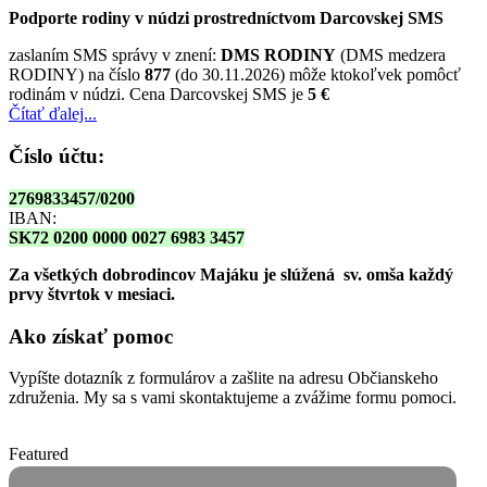
Podporte rodiny v núdzi prostredníctvom Darcovskej SMS
zaslaním SMS správy v znení:
DMS RODINY
(DMS medzera
RODINY) na číslo
877
(do 30.11.2026) môže ktokoľvek pomôcť
rodinám v núdzi. Cena Darcovskej SMS je
5 €
Čítať ďalej...
Číslo účtu:
2769833457/0200
IBAN:
SK72 0200 0000 0027 6983 3457
Za všetkých dobrodincov Majáku je slúžená sv. omša
každý
prvy štvrtok v mesiaci.
Ako získať pomoc
Vypíšte dotazník z formulárov a zašlite na adresu Občianskeho
združenia. My sa s vami skontaktujeme a zvážime formu pomoci.
Featured