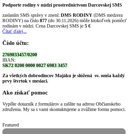
Podporte rodiny v núdzi prostredníctvom Darcovskej SMS
zaslaním SMS správy v znení:
DMS RODINY
(DMS medzera
RODINY) na číslo
877
(do 30.11.2026) môže ktokoľvek pomôcť
rodinám v núdzi. Cena Darcovskej SMS je
5 €
Čítať ďalej...
Číslo účtu:
2769833457/0200
IBAN:
SK72 0200 0000 0027 6983 3457
Za všetkých dobrodincov Majáku je slúžená sv. omša
každý
prvy štvrtok v mesiaci.
Ako získať pomoc
Vypíšte dotazník z formulárov a zašlite na adresu Občianskeho
združenia. My sa s vami skontaktujeme a zvážime formu pomoci.
Featured