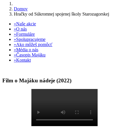
Domov
Hračky od Súkromnej spojenej školy Starozagorskej
Naše akcie
O nás
Formuláre
Spolupracujeme
Ako môžeš pomôcť
Média o nás
Časopis Majáku
Kontakt
Film o Majáku nádeje (2022)