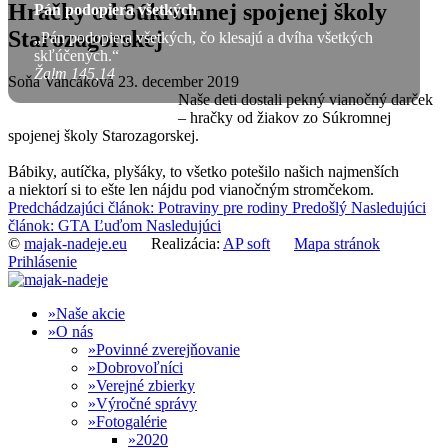
Hračky od Súkromnej spojenej školy
Pán podopiera všetkých
Starozagorskej
„Pán podopiera všetkých, čo klesajú a dvíha všetkých
skľúčených.“
Žalm 145,14
Soňa Vancáková
23. december 2019
Naše deti dostali pekný vianočný darček
– hračky od žiakov zo Súkromnej
spojenej školy Starozagorskej.
Bábiky, autíčka, plyšáky, to všetko potešilo našich najmenších
a niektorí si to ešte len nájdu pod vianočným stromčekom.
Predchádzajúci článok: Potraviny pre rodiny
Predošlý
Nasledujúci
článok: GTA Ľuďom
Nasledujúci
©
majak-nadeje.eu
Realizácia:
AP soft
Mapa stránok
Prihlásenie
Naše akcie
O nás
Povinné zverejňovanie
Dobrovoľníci
Verejné zbierky
Výročné správy
Fotogalérie
2020