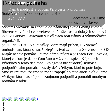
Tsystems pomáha
Dám ti múdrosť
Dám ti múdrosť a poučím ťa o ceste, ktorou máš
Soňa Vancáková
06. december 2019
kráčať.“
3. decembra 2019 sme
Žalm 32,8
dokázali veľké veci! T-
Systems Slovakia sa zapojilo do nádhernej akcie GivingTuesday
Slovensko vrámci celosvetového dňa štedrosti a dobrých skutkov!
???. V Budove Cassovaru v Košiciach boli stánky 4 výnimočných
organizácií.
✅DORKA BAGS a jej tašky, ktoré majú príbeh, ✅Zvierací
ombudsman, ktorá sa snaží zlepšiť život zvierat na Slovensku, ✅OZ
Maják nádeje pomáhajúci rodinám v núdzi a ✅Teach For Slovakia,
ktorej cieľom je dať deťom šancu v živote uspieť. Kúpou ich
výrobkov v tento deň mohli kolegovia urobiťdobrý skutok a
podporíťsnahu pomáhať každý deň všetkým, ktorí to potrebujú.
Sme veľmi radi, že sme sa mohli zapojiť do tejto akcie a ďakujeme
všetkým ktorí nás kúpou a záujmom podporili a pomohli mnohým
rodinám v núdzi.
❮
❯