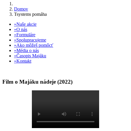
Domov
Tsystems pomáha
Naše akcie
O nás
Formuláre
Spolupracujeme
Ako môžeš pomôcť
Média o nás
Časopis Majáku
Kontakt
Film o Majáku nádeje (2022)