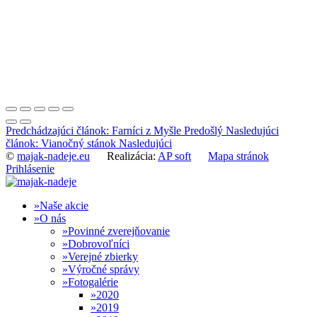
Predchádzajúci článok: Farníci z Myšle
Predošlý
Nasledujúci
článok: Vianočný stánok
Nasledujúci
©
majak-nadeje.eu
Realizácia:
AP soft
Mapa stránok
Prihlásenie
Naše akcie
O nás
Povinné zverejňovanie
Dobrovoľníci
Verejné zbierky
Výročné správy
Fotogalérie
2020
2019