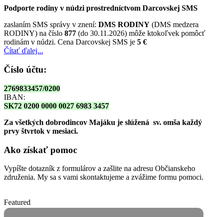
Podporte rodiny v núdzi prostredníctvom Darcovskej SMS
zaslaním SMS správy v znení:
DMS RODINY
(DMS medzera
RODINY) na číslo
877
(do 30.11.2026) môže ktokoľvek pomôcť
rodinám v núdzi. Cena Darcovskej SMS je
5 €
Čítať ďalej...
Číslo účtu:
2769833457/0200
IBAN:
SK72 0200 0000 0027 6983 3457
Za všetkých dobrodincov Majáku je slúžená sv. omša
každý
prvy štvrtok v mesiaci.
Ako získať pomoc
Vypíšte dotazník z formulárov a zašlite na adresu Občianskeho
združenia. My sa s vami skontaktujeme a zvážime formu pomoci.
Featured