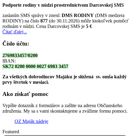
Podporte rodiny v núdzi prostredníctvom Darcovskej SMS
zaslaním SMS správy v znení:
DMS RODINY
(DMS medzera
RODINY) na číslo
877
(do 30.11.2026) môže ktokoľvek pomôcť
rodinám v núdzi. Cena Darcovskej SMS je
5 €
Čítať ďalej...
Číslo účtu:
2769833457/0200
IBAN:
SK72 0200 0000 0027 6983 3457
Za všetkých dobrodincov Majáku je slúžená sv. omša
každý
prvy štvrtok v mesiaci.
Ako získať pomoc
Vypíšte dotazník z formulárov a zašlite na adresu Občianskeho
združenia. My sa s vami skontaktujeme a zvážime formu pomoci.
OZ Maják nádeje
Featured