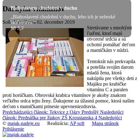
Darkyňa vitamínov
Blahoslavení chudobní v duchu
„Blahoslavení chudobní v duchu, lebo ich je nebeské
Soňa Vancáková
02. december 2019
kráľovstvo.“
Stretávame s mnohými
Mt 5,3
ľuďmi, ktorí majú
otvorené srdcia a sú
ochotní pomáhať deťom
a mamičkám v núdzi.
Tentokrát nás prekvapila
a potešila svojím darom
mladá žena, ktorá
nakúpila pre všetky deti z
Majáku po krabičke
vitamínu C a paralen
proti horúčkam. Obrovská krabica vitamínov je akoby znakom
veľkého srdca tejto ženy. Ďakujeme za úžasnú pomoc, ktorá našim
deťom s mamičkami prinesie upevneniezdravia.
Predchádzajúci článok: Tekvice z Oázy
Predošlý
Nasledujúci
článok: Prednáška pre žiakov ZŠ Krosnianska 4
Nasledujúci
©
majak-nadeje.eu
Realizácia:
AP soft
Mapa stránok
Prihlásenie