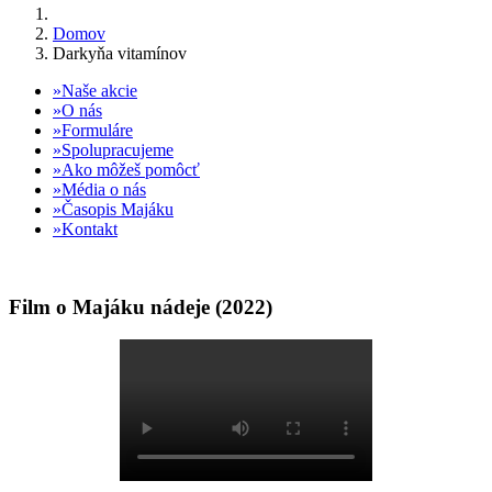
Domov
Darkyňa vitamínov
Naše akcie
O nás
Formuláre
Spolupracujeme
Ako môžeš pomôcť
Média o nás
Časopis Majáku
Kontakt
Film o Majáku nádeje (2022)