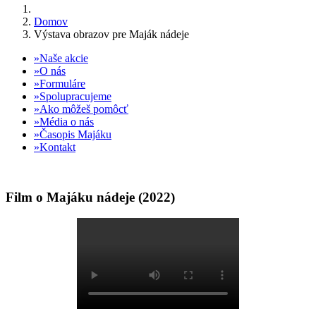
Domov
Výstava obrazov pre Maják nádeje
Naše akcie
O nás
Formuláre
Spolupracujeme
Ako môžeš pomôcť
Média o nás
Časopis Majáku
Kontakt
Film o Majáku nádeje (2022)