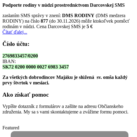
Podporte rodiny v núdzi prostredníctvom Darcovskej SMS
zaslaním SMS správy v znení:
DMS RODINY
(DMS medzera
RODINY) na číslo
877
(do 30.11.2026) môže ktokoľvek pomôcť
rodinám v núdzi. Cena Darcovskej SMS je
5 €
Čítať ďalej...
Číslo účtu:
2769833457/0200
IBAN:
SK72 0200 0000 0027 6983 3457
Za všetkých dobrodincov Majáku je slúžená sv. omša
každý
prvy štvrtok v mesiaci.
Ako získať pomoc
Vypíšte dotazník z formulárov a zašlite na adresu Občianskeho
združenia. My sa s vami skontaktujeme a zvážime formu pomoci.
Featured