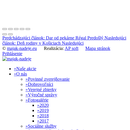
Predchádzajúci článok: Dar od pekárne Régal
Predošlý
Nasledujúci
článok: Deň rodiny v Košiciach
Nasledujúci
©
majak-nadeje.eu
Realizácia:
AP soft
Mapa stránok
Prihlásenie
Naše akcie
O nás
Povinné zverejňovanie
Dobrovoľníci
Verejné zbierky
Výročné správy
Fotogalérie
2020
2019
2018
2017
Sociálne služby