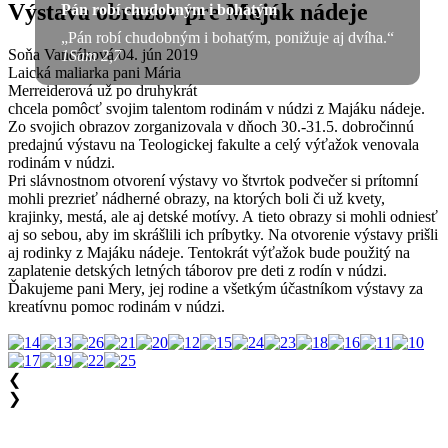
Výstava obrazov pre Maják nádeje
Pán robí chudobným i bohatým
„Pán robí chudobným i bohatým, ponižuje aj dvíha.“
Soňa Vancáková
04. jún 2019
1Sam 2,7
Laická maliarka pani Mária
Merreiderová už po druhykrát
chcela pomôcť svojim talentom rodinám v núdzi z Majáku nádeje.
Zo svojich obrazov zorganizovala v dňoch 30.-31.5. dobročinnú
predajnú výstavu na Teologickej fakulte a celý výťažok venovala
rodinám v núdzi.
Pri slávnostnom otvorení výstavy vo štvrtok podvečer si prítomní
mohli prezrieť nádherné obrazy, na ktorých boli či už kvety,
krajinky, mestá, ale aj detské motívy. A tieto obrazy si mohli odniesť
aj so sebou, aby im skrášlili ich príbytky. Na otvorenie výstavy prišli
aj rodinky z Majáku nádeje. Tentokrát výťažok bude použitý na
zaplatenie detských letných táborov pre deti z rodín v núdzi.
Ďakujeme pani Mery, jej rodine a všetkým účastníkom výstavy za
kreatívnu pomoc rodinám v núdzi.
❮
❯